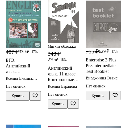
Мягкая обложка
755 ₽
407 ₽
629 ₽
339 ₽
-17%
-17%
340 ₽
279 ₽
Enterprise 3 Plus
-18%
ЕГЭ.
Pre-Intermediate.
Английский
Английский
Test Booklet
язык.
язык. 11 класс.
Тренировочные
Вирджиния Эванс
Ксения Елкина,
Контрольные
тесты
Андрей Мишин
задания
Нет оценок
Ксения Баранова
Нет оценок
Нет оценок
Купить
Купить
Купить