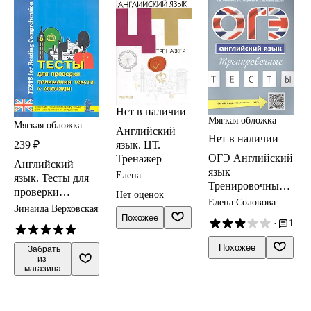
Нет в наличии
Мягкая обложка
Мягкая обложка
Английский
Нет в наличии
язык. ЦТ.
239 ₽
ОГЭ Английский
Тренажер
Английский
язык
Елена
язык. Тесты для
Тренировочные
Карневская, Зоя
проверки
Нет оценок
Курочкина,
тесты Уч. пос. (м)
Елена Соловова
понимания
Екатерина
Зинаида Верховская
Соловова
Похожее
текста с ключами.
Мисуно
·
1
(+аудиоприл. на
Пособие для
сайте)
школьников и
Похожее
 Забрать

из 
студентов
магазина