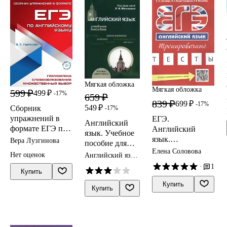
Мягкая обложка
Мягкая обложка
599 ₽
499 ₽
-17%
659 ₽
839 ₽
699 ₽
-17%
549 ₽
Сборник
-17%
упражнений в
ЕГЭ.
Английский
формате ЕГЭ по
Английский
язык. Учебное
английскому
язык.
Вера Лузгинова
пособие для
языку. Учебное
Тренировочные
Елена Соловова
абитуриентов
Нет оценок
Английский язык
пособие
тесты +
10 класс тесты
·
1
Аудиоприложени
Купить
е
Купить
Купить