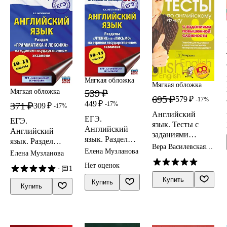
Мягкая обложка
Мягкая обложка
539 ₽
Мягкая обложка
695 ₽
579 ₽
-17%
449 ₽
-17%
371 ₽
309 ₽
-17%
Английский
ЕГЭ.
ЕГЭ.
язык. Тесты с
Английский
Английский
заданиями
язык. Разделы
язык. Раздел
повышенной
Вера Василевская,
«Чтение» и
«Грамматика и
Елена Музланова
Елена Музланова
сложности.
Валентина
«Письмо» на
лексика» на
Кулешова, Наталья
Пособие для
Нет оценок
·
1
едином
Нижнева
едином
подготовки к
государственно
Купить
государственном
Купить
централизованно
Купить
м экзамене
экзамене
му тестированию
и экзамену