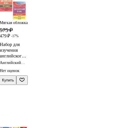
Мягкая обложка
575 ₽
479 ₽
-17%
Набор для
изучения
английского
языка
Английский
"Старшая
язык 10 класс
Нет оценок
тесты
школа"
(Комплект из
Купить
2-х книг)