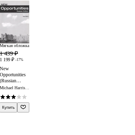
Мягкая обложка
1 439 ₽
1 199 ₽
-17%
New
Opportunities
(Russian
Edition)
Michael Harris,
Beginner Test
Дэвид Мауэр,
Анна
Book
Сикоржинская
Купить