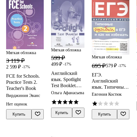
Мягкая обложка
Мягкая обложка
599 ₽
Мягкая обложка
3 119 ₽
499 ₽
-17%
695 ₽
579 ₽
-17%
2 599 ₽
-17%
Английский
ЕГЭ.
FCE for Schools.
язык. Spotlight
Английский
Practice Tests 2.
Test Booklet.
язык. Типичные
Teacher's Book
Контрольные
ошибки в ЕГЭ и
Ольга Афанасьева
Евгения Костюк
Вирджиния Эванс
задания. 11
как их избежать
класс. Базовый
Нет оценок
уровень
Купить
Купить
Купить