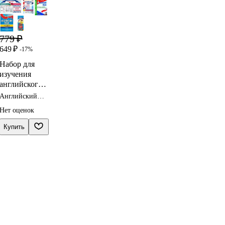
779 ₽
649 ₽
-17%
Набор для
изучения
английского
языка
Английский
"Средняя
язык 7 класс
Нет оценок
тесты
школа"
(Комплект из
Купить
5-ти книг)