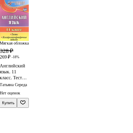
Мягкая обложка
328 ₽
269 ₽
-18%
Английский
язык. 11
класс. Тесты,
контрольно-
Татьяна Середа
проверочные
Нет оценок
задания.
ФГОС
Купить