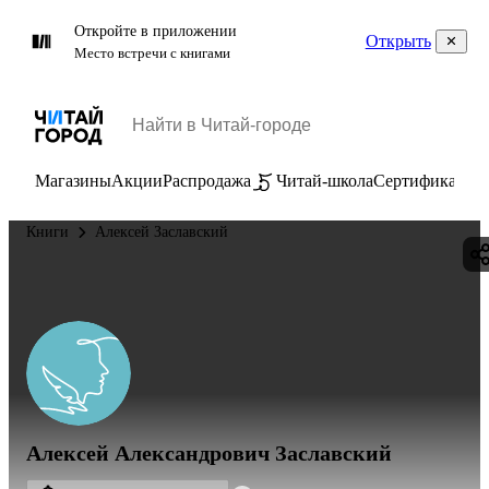
Откройте в приложении
Открыть
Место встречи с книгами
Магазины
Акции
Распродажа
Читай-школа
Сертификаты
П
Книги
Алексей Заславский
Алексей Александрович Заславский