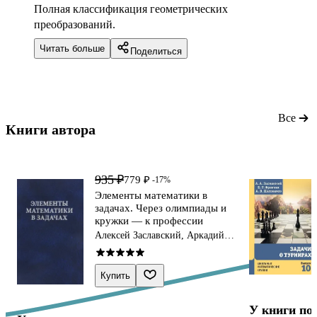
Полная классификация геометрических
преобразований.
Читать больше
Поделиться
Все
Книги автора 
935 ₽
779 ₽
-17%
Элементы математики в
задачах. Через олимпиады и
кружки — к профессии
Алексей Заславский, Аркадий
Скопенков, М.Б. Скопенков
Купить
У книги по