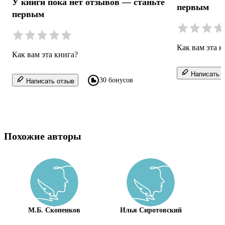
У книги пока нет отзывов — станьте
первым
первым
Как вам эта к
Как вам эта книга?
Написать о
30 бонусов
Написать отзыв
Похожие авторы
М.Б. Скопенков
Илья Сиротовский