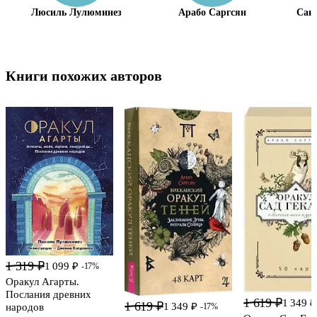
Люсиль Лулюминез
Арабо Саргсян
Санд
Книги похожих авторов
1 319 ₽
1 099 ₽
-17%
Оракул Агарты.
Послания древних
1 619 ₽
1 349 ₽
1 619 ₽
1 349 ₽
-17%
народов