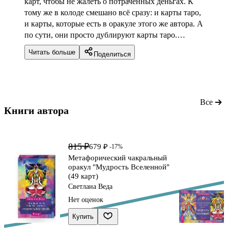
карт, чтобы не жалеть о потраченных деньгах. К
тому же в колоде смешано всё сразу: и карты таро,
и карты, которые есть в оракуле этого же автора. А
по сути, они просто дублируют карты таро.
Например: есть две карты Иерофанта: один, вроде
Читать больше
Поделиться
как правдивые и правильные вещи показывает.
Второй - ложные. Зачем тогда карта Дьявол в
колоде нужна? Чем так особенно карта Мельница
отличается от карты Смерти - те же
трансформационные перемены, но в другой
Все
Книги автора 
вариации изображения... Сейчас стало модно
добавлять что-то от себя, в уже очень давно,
устаявшиеся системы гадания. Это как пятое
815 ₽
679 ₽
колесо к телеге прилаживать. Таро полноценный
-17%
Метафорический чакральный
мантический инструмент, которому не один
оракул "Мудрость Вселенной"
десяток лет. Лучше бы просто очередной оракул
(49 карт)
выпустили.
Светлана Веда
Нет оценок
Купить