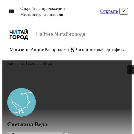
Откройте в приложении
Открыть
Место встречи с книгами
Магазины
Акции
Распродажа
Читай-школа
Сертификаты
П
Книги
Светлана Веда
Светлана Веда