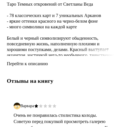
Таро Темных откровений от Светланы Веда
- 78 классических карт и 7 уникальных Арканов
- яркие оттенки красного на черно-белом фоне
- много символики на каждой карте
Белый и черный символизируют обыденность,
повседневную жизнь, наполненную плохими и
хорошими поступками, делами. Красный выступает
акцентом, частичкой чего-то необычного, таинственного,
необъяснимого, желанного.
Перейти к описанию
Обнаженные тела по-разному раскрываются в каждой
Отзывы на книгу
карте. Кому-то они откроют глаза на их плохие поступки,
принятые решения. Для кого-то станут еще одной
возможностью взглянуть на себя абсолютно обнаженного
– на свою душу, на свой внутренний мир, на то, чем он
действительно наполнен.
Варвара
Очень не понравилась стилистика колоды.
Советую перед покупкой просмотреть галерею