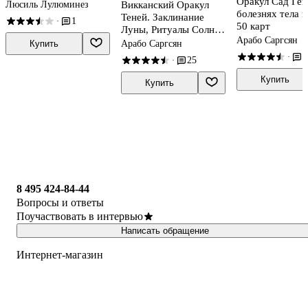
Оракул Сад Гек
Викканский Оракул
Люсиль Лулюминез
болезнях тела 
Теней. Заклинание
1
·
50 карт
Луны, Ритуалы Солнца
Арабо Саргсян
(48 карт)
Арабо Саргсян
Купить
1
·
25
·
Купить
Купить
8 495 424-84-44
Вопросы и ответы
Поучаствовать в интервью
Написать обращение
Интернет-магазин