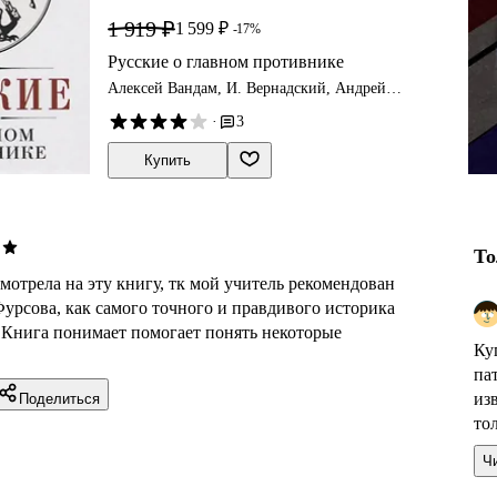
1 919 ₽
1 599 ₽
-17%
Русские о главном противнике
Алексей Вандам, И. Вернадский, Андрей
Фурсов
·
3
Купить
То
мотрела на эту книгу, тк мой учитель рекомендован
урсова, как самого точного и правдивого историка
 Книга понимает помогает понять некоторые
Ку
па
из
Поделиться
тол
Ч