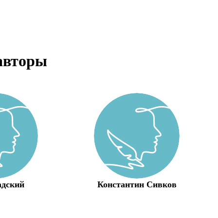
авторы
адский
Константин Сивков