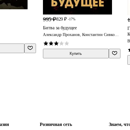
995 ₽
1
829 ₽
-17%
Битва за будущее
Г
К
Александр Проханов, Константин Сивков,
Андрей Фурсов
В
Купить
азин
Розничная сеть
Знаем, чт