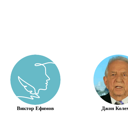
Виктор Ефимов
Джон Коле