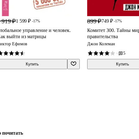
 919 ₽
899 ₽
1 599 ₽
749 ₽
-17%
-17%
лобальное управление и человек.
Комитет 300. Тайны ми
ак выйти из матрицы
правительства
иктор Ефимов
Джон Колеман
·
5
Купить
Купить
о почитать