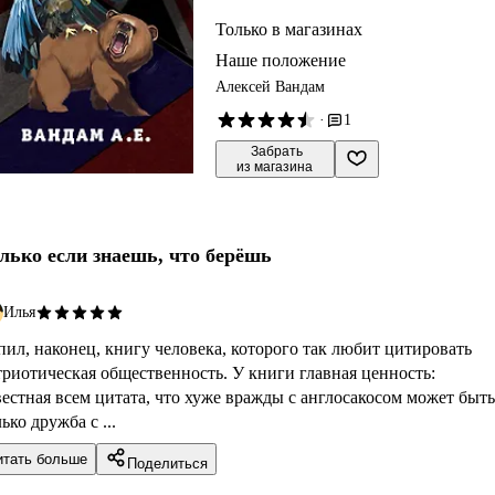
Только в магазинах
Наше положение
Алексей Вандам
·
1
 Забрать

из магазина
лько если знаешь, что берёшь
Илья
пил, наконец, книгу человека, которого так любит цитировать
триотическая общественность. У книги главная ценность:
вестная всем цитата, что хуже вражды с англосакосом может быть
ько дружба с ...
итать больше
Поделиться