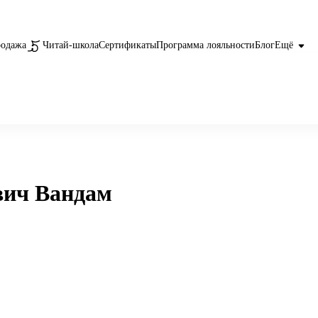
родажа
Читай-школа
Сертификаты
Программа лояльности
Блог
Ещё
вич Вандам