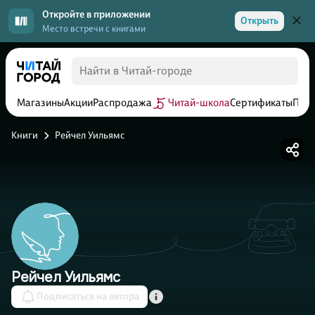
Откройте в приложении
Открыть
Место встречи с книгами
Магазины
Акции
Распродажа
Читай-школа
Сертификаты
Прог
Книги
Рейчел Уильямс
Рейчел Уильямс
Подписаться на автора