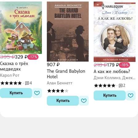
395 ₽
329 ₽
-17%
Сказка о трёх
218 ₽
907 ₽
179 ₽
-18%
медведях
The Grand Babylon
А как же любовь?
Карол Рот
Hotel
Дэни Коллинз, Джеки
Коллинз
4
Алан Беннетт
·
2
·
Купить
Купить
Купить