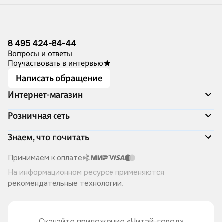
8 495 424-84-44
Вопросы и ответы
Поучаствовать в интервью
Написать обращение
Интернет-магазин
Акции
Розничная сеть
Распродажа
Доставка и оплата
Адреса магазинов
Знаем, что почитать
Программа лояльности
Книжный Дозор
Подарочные сертификаты
О компании
Скоро в продаже
Принимаем к оплате
Правила продажи
Читай-город для бизнеса
Эксклюзивные новинки
На информационном ресурсе применяются
Политика конфиденциальности
Хотите у нас работать?
Лучшие из лучших
рекомендательные технологии
.
Читай-журнал
Книжные циклы
Что ещё почитать?
Скачайте приложение «Читай-город»