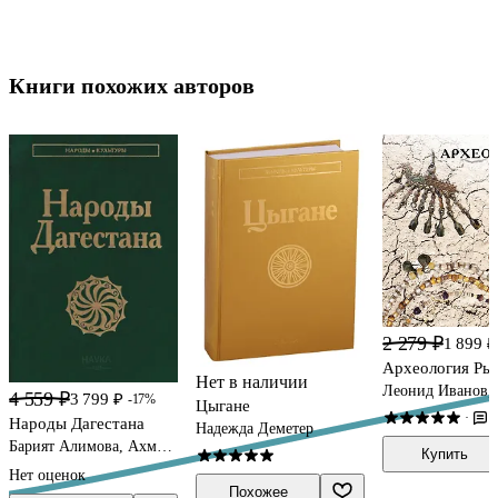
Книги похожих авторов
2 279 ₽
1 899 ₽
Археология Ры
Нет в наличии
Леонид Иванов,
4 559 ₽
3 799 ₽
-17%
Цыгане
Александр Рыку
2
·
Народы Дагестана
Ирина Рыкунова
Надежда Деметер
Барият Алимова, Ахмед
Купить
Османов
Нет оценок
Похожее