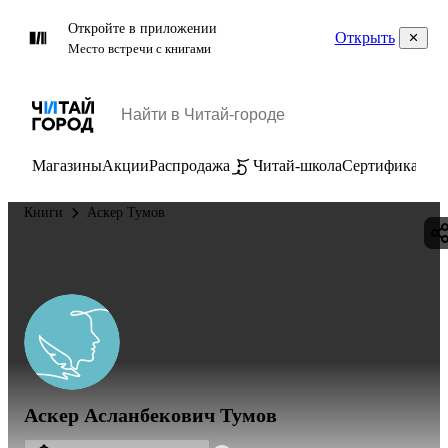
Откройте в приложении
Открыть
Место встречи с книгами
Магазины
Акции
Распродажа
Читай-школа
Сертификаты
П
Книги
Аскер Тумов
Аскер Асланбекович Тумов