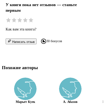
У книги пока нет отзывов — станьте
первым
Как вам эта книга?
30 бонусов
Написать отзыв
Похожие авторы
Марьет Куек
А. Абазов
Б