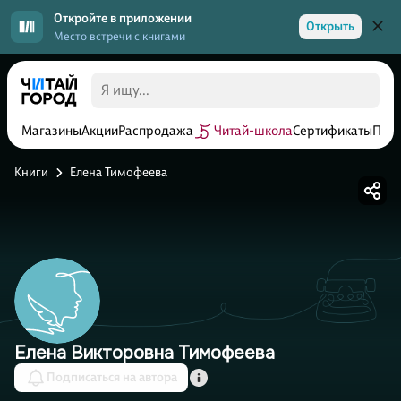
Откройте в приложении
Открыть
Место встречи с книгами
Магазины
Акции
Распродажа
Читай-школа
Сертификаты
Прог
Книги
Елена Тимофеева
Елена Викторовна Тимофеева
Подписаться на автора