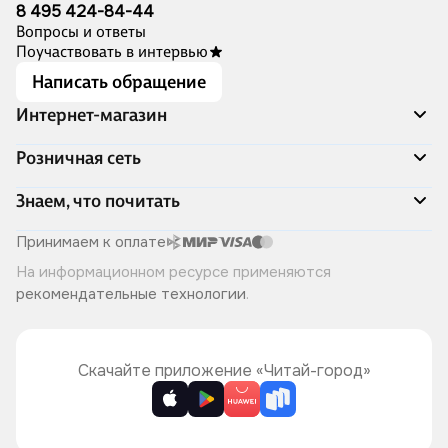
8 495 424-84-44
Вопросы и ответы
Поучаствовать в интервью
Написать обращение
Интернет-магазин
Акции
Розничная сеть
Распродажа
Доставка и оплата
Адреса магазинов
Знаем, что почитать
Программа лояльности
Книжный Дозор
Подарочные сертификаты
О компании
Скоро в продаже
Принимаем к оплате
Правила продажи
Читай-город для бизнеса
Эксклюзивные новинки
На информационном ресурсе применяются
Политика конфиденциальности
Хотите у нас работать?
Лучшие из лучших
рекомендательные технологии
.
Читай-журнал
Книжные циклы
Что ещё почитать?
Скачайте приложение «Читай-город»