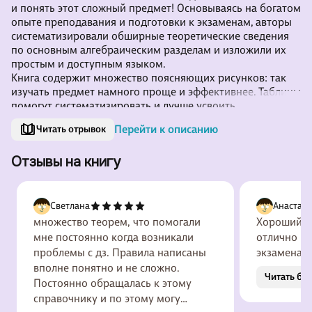
и понять этот сложный предмет! Основываясь на богатом
опыте преподавания и подготовки к экзаменам, авторы
систематизировали обширные теоретические сведения
по основным алгебраическим разделам и изложили их
простым и доступным языком.
Книга содержит множество поясняющих рисунков: так
изучать предмет намного проще и эффективнее. Таблицы
помогут систематизировать и лучше усвоить
информацию, а примеры решения задач с разборами и
Перейти к описанию
Читать отрывок
задания для самопроверки — закрепить изученное.
Справочник соответствует школьной программе по
Отзывы на книгу
алгебре для 7—9 классов. В конце пособия приводятся
ответы ко всем за
Светлана
Анастаси
множество теорем, что помогали
Хороший с
мне постоянно когда возникали
отлично по
проблемы с дз. Правила написаны
экзаменам
вполне понятно и не сложно.
Читать бо
Постоянно обращалась к этому
справочнику и по этому могу