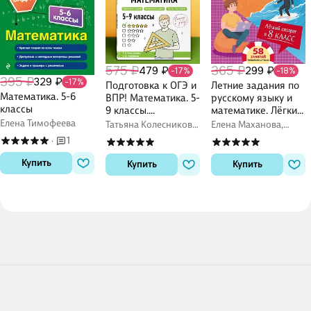
575 ₽
365 ₽
479 ₽
299 ₽
-17%
-18%
395 ₽
329 ₽
-17%
Подготовка к ОГЭ и
Летние задания по
Математика. 5-6
ВПР! Математика. 5-
русскому языку и
классы
9 классы.
математике. Лёгкий
Справочник с
старт в 8 класс
Елена Тимофеева
Татьяна Колесникова,
Елена Маханова,
теорией, заданиями
Елена Тимофеева
Елена Тимофеева
1
·
и ответами
Купить
Купить
Купить