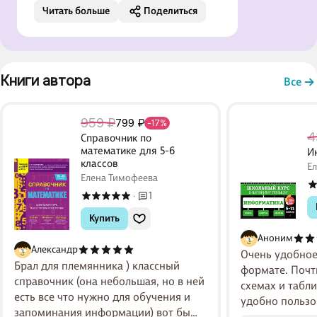
многим посоветовать поскольку
Читать больше
Поделиться
реально помогает и не только в
заданиях, но и в принципе в
подготовке и изучении темы.
Многие репетиторы мне советовали
Книги автора 
этот справочник и теперь я тоже
Все
советую, поскольку он реально
помогает
959 ₽
799 ₽
-17%
4
Справочник по
математике для 5-6
И
классов
Е
Елена Тимофеева
1
·
Купить
Аноним
Александр
Очень удобное
Брал для племянника ) классный
формате. Почт
справочник (она небольшая, но в ней
схемах и табл
есть все что нужно для обучения и
удобно пользо
запоминания информации) вот бы
просто освежи