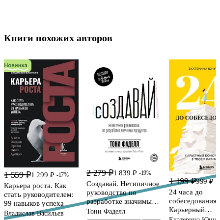
Книги похожих авторов
2 279 ₽
1 839 ₽
-19%
1 559 ₽
1 299 ₽
-17%
1 199 ₽
999 ₽
-
Создавай. Нетипичное
Карьера роста. Как
24 часа до
руководство по
стать руководителем:
собеседования.
разработке значимых
99 навыков успеха
Карьерный
продуктов
Тони Фаделл
Владислав Васильев
консультант в 
Екатерина Юнус