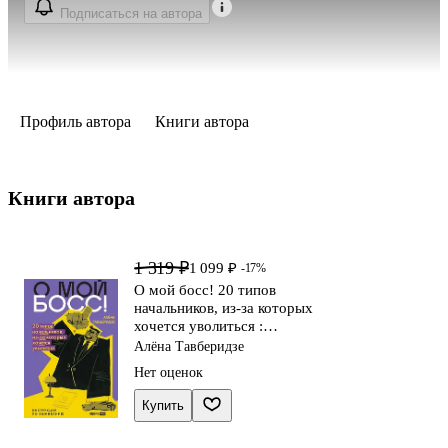
Подписаться на автора
Профиль автора
Книги автора
Книги автора 
1 319 ₽
1 099 ₽
-17%
О мой босс! 20 типов
начальников, из-за которых
хочется уволиться :
Инструкция по выживанию
Алёна Тавберидзе
Нет оценок
Купить