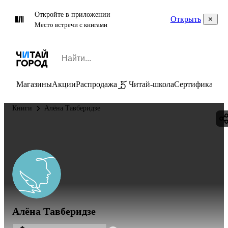
Откройте в приложении
Открыть
Место встречи с книгами
Магазины
Акции
Распродажа
Читай-школа
Сертификаты
П
Книги
Алёна Тавберидзе
Алёна Тавберидзе