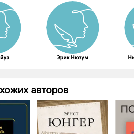
айуа
Эрик Нюзум
Н
охожих авторов