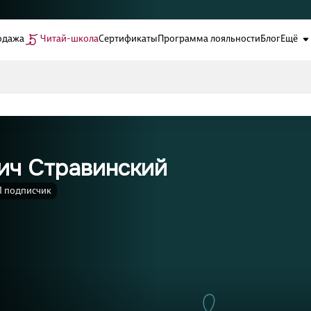
одажа
Читай-школа
Сертификаты
Программа лояльности
Блог
Ещё
ич Стравинский
1 подписчик