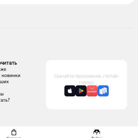
очитать
аже
 новинки
Скачайте приложение «Читай-
чших
город»
лы
ать?