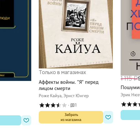
Только в магазинах
1 115 ₽
Аффекты войны. "Я" перед
Пошуми
лицом смерти
Эрик Нюз
Роже Кайуа, Эрнст Юнгер
·
1
 Забрать

из магазина