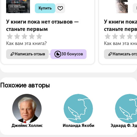
Купить
У книги пока нет отзывов —
У книги пок
станьте первым
станьте пер
Как вам эта книга?
Как вам эта кн
Написать отзыв
30 бонусов
Написать от
Похожие авторы
Джеймс Холлис
Иоланда Якоби
Эдвард Ф. Э