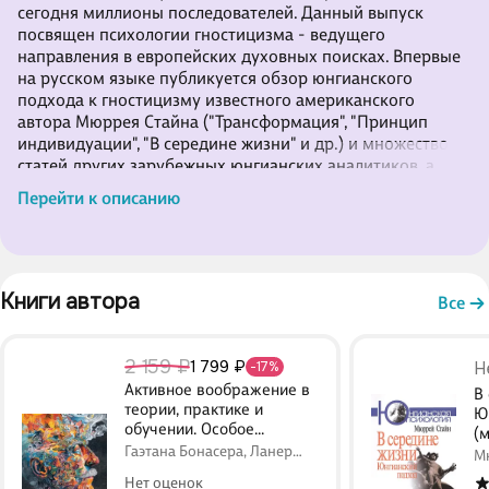
сегодня миллионы последователей. Данный выпуск
посвящен психологии гностицизма - ведущего
направления в европейских духовных поисках. Впервые
на русском языке публикуется обзор юнгианского
подхода к гностицизму известного американского
автора Мюррея Стайна ("Трансформация", "Принцип
индивидуации", "В середине жизни" и др.) и множество
статей других зарубежных юнгианских аналитиков, а
также современных адептов гностицизма. Сборник будет
Перейти к описанию
интересен психологам, философам, религиоведам,
историкам, всем, кто интересуется духовным развитием
человека. . .
Книги автора 
Все
2 159 ₽
1 799 ₽
Н
-17%
Активное воображение в
В
теории, практике и
Ю
обучении. Особое
(
наследие К.Г. Юнга
Гаэтана Бонасера, Ланер
М
Кассар, Мюррей Стайн
Нет оценок