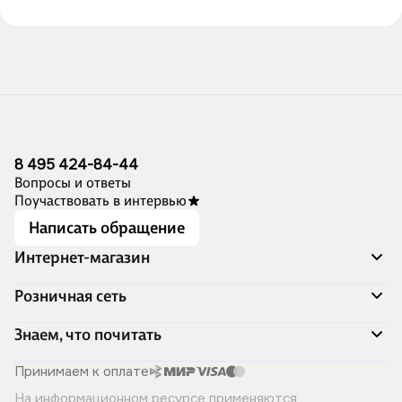
8 495 424-84-44
Вопросы и ответы
Поучаствовать в интервью
Написать обращение
Интернет-магазин
Акции
Розничная сеть
Распродажа
Доставка и оплата
Адреса магазинов
Знаем, что почитать
Программа лояльности
Книжный Дозор
Подарочные сертификаты
О компании
Скоро в продаже
Принимаем к оплате
Правила продажи
Читай-город для бизнеса
Эксклюзивные новинки
На информационном ресурсе применяются
Политика конфиденциальности