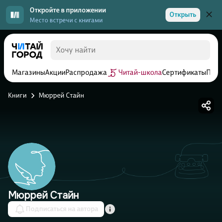
Откройте в приложении
Открыть
Место встречи с книгами
Магазины
Акции
Распродажа
Читай-школа
Сертификаты
Прог
Книги
Мюррей Стайн
Мюррей Стайн
Подписаться на автора