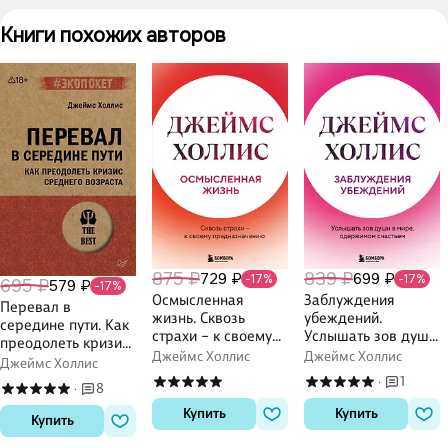
Книги похожих авторов
875 ₽
839 ₽
729 ₽
699 ₽
-17%
-17%
695 ₽
579 ₽
-17%
Осмысленная
Заблуждения
Перевал в
жизнь. Сквозь
убеждений.
середине пути. Как
страхи – к своему
Услышать зов души
преодолеть кризис
предназначению
в мире, одержимом
Джеймс Холлис
Джеймс Холлис
среднего возраста
Джеймс Холлис
счастьем
1
·
8
·
Купить
Купить
Купить