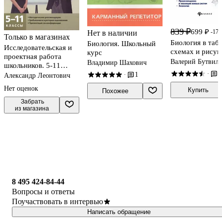
839 ₽
699 ₽
-17
Нет в наличии
Только в магазинах
Биология в таб
Биология. Школьный
Исследовательская и
схемах и рисун
курс
проектная работа
Валерий Бутвило
Владимир Шахович
школьников. 5-11
Владимир Давыд
1
классы
·
1
·
Александр Леонтович
Роман Заяц, И.В.
Рачковская
Нет оценок
Купить
Похожее
 Забрать

из магазина
8 495 424-84-44
Вопросы и ответы
Поучаствовать в интервью
Написать обращение