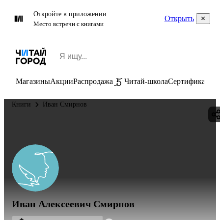
Откройте в приложении
Открыть
Место встречи с книгами
Магазины
Акции
Распродажа
Читай-школа
Сертификаты
П
Книги
Иван Смирнов
Иван Алексеевич Смирнов