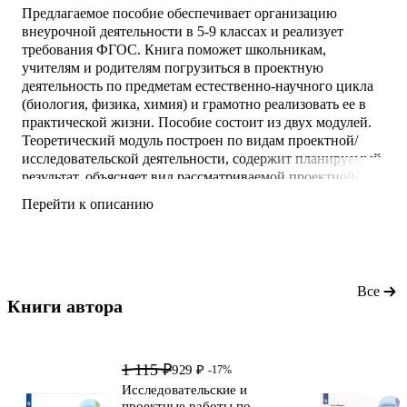
Предлагаемое пособие обеспечивает организацию
внеурочной деятельности в 5-9 классах и реализует
требования ФГОС. Книга поможет школьникам,
учителям и родителям погрузиться в проектную
деятельность по предметам естественно-научного цикла
(биология, физика, химия) и грамотно реализовать ее в
практической жизни. Пособие состоит из двух модулей.
Теоретический модуль построен по видам проектной/
исследовательской деятельности, содержит планируемый
результат, объясняет вид рассматриваемой проектной/
исследовательской деятельности, закрепляет понимание.
Перейти к описанию
Практическая часть (Моя мастерская), направлена на
отработку/ закрепление изученной теории на предметном
(биологическом, физическом, химическом) мате
Все
Книги автора 
1 115 ₽
929 ₽
-17%
Исследовательские и
проектные работы по