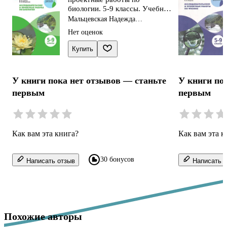
биологии. 5-9 классы. Учебное
пособие
Мальцевская Надежда
Владиславовна, Иван Смирнов
Нет оценок
Купить
У книги пока нет отзывов — станьте
У книги по
первым
первым
Как вам эта книга?
Как вам эта к
30 бонусов
Написать отзыв
Написать о
Похожие авторы