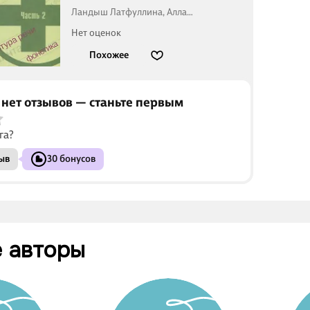
Ландыш Латфуллина, Алла
Скугаревская, Владислав Янченко
Нет оценок
Похожее
 нет отзывов — станьте первым
га?
ыв
30 бонусов
 авторы