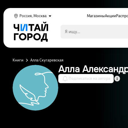
Россия, Москва
Магазины
Акции
Распр
Книги
Алла Скугаревская
Алла Александ
Подписаться на автора