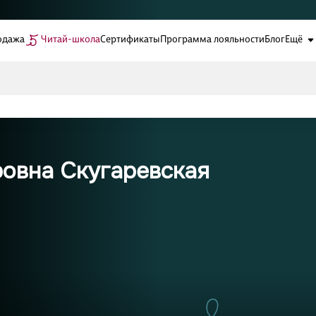
одажа
Читай-школа
Сертификаты
Программа лояльности
Блог
Ещё
ровна Скугаревская