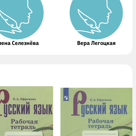
лена Селезнёва
Вера Легоцкая