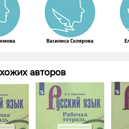
ремова
Василиса Склярова
Е
охожих авторов