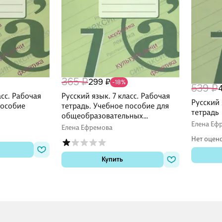
365 ₽
299 ₽
-18%
539 ₽
асс. Рабочая
Русский язык. 7 класс. Рабочая
Русский 
пособие
тетрадь. Учебное пособие для
тетрадь
общеобразовательных
Елена Еф
организаций
Елена Ефремова
Нет оцен
Купить