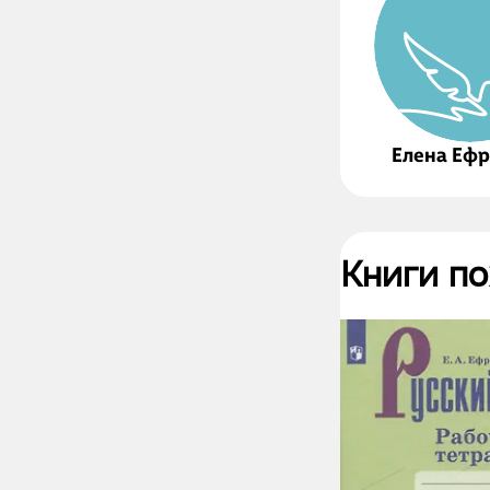
Елена Еф
Книги п