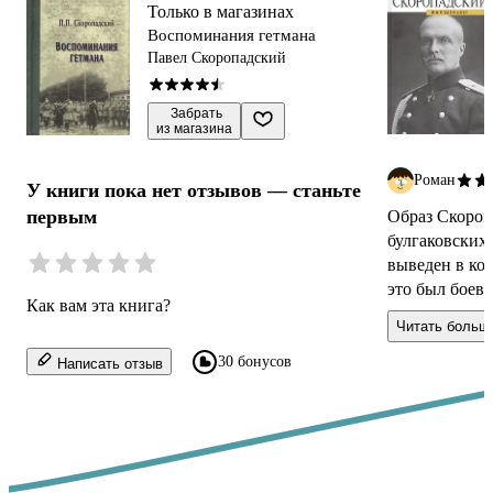
Только в магазинах
Воспоминания гетмана
Павел Скоропадский
 Забрать

из магазина
Роман
У книги пока нет отзывов — станьте
первым
Образ Скоропадского ассоциируется с героем
булгаковских
выведен в комическо
это был боево
Как вам эта книга?
кавалер, кото
Читать больш
30 бонусов
Написать отзыв