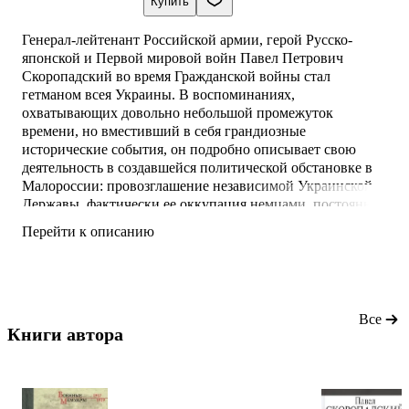
Купить
Генерал-лейтенант Российской армии, герой Русско-
японской и Первой мировой войн Павел Петрович
Скоропадский во время Гражданской войны стал
гетманом всея Украины. В воспоминаниях,
охватывающих довольно небольшой промежуток
времени, но вместивший в себя грандиозные
исторические события, он подробно описывает свою
деятельность в создавшейся политической обстановке в
Малороссии: провозглашение независимой Украинской
Державы, фактически ее оккупация немцами, постоянная
борьба за власть в неустоявшемся государстве,
Перейти к описанию
стремление к реформам, но в итоге — бегство последнего
гетмана из Киева в Германию.
Все
Книги автора 