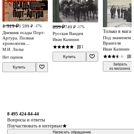
1 919 ₽
1 599 ₽
899 ₽
-17%
749 ₽
-17%
Только в магаз
Дневник осады Порт-
Русская Вандея
Под знаменем
Артура. Полная
Иван Калинин
Врангеля
хронология
1
·
героической обороны.
Иван Калинин
М.И. Лилье
Свидетельства
1
Купить
·
Нет оценок
очевидца событий
 Забрать

капитана военно-
Купить
из магазина
инженерной службы
8 495 424-84-44
Вопросы и ответы
Поучаствовать в интервью
Написать обращение