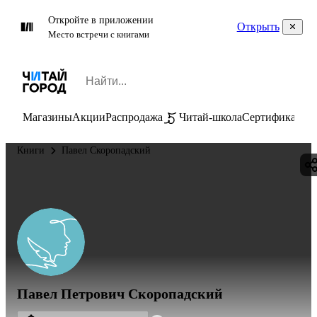
Откройте в приложении
Открыть
Место встречи с книгами
Магазины
Акции
Распродажа
Читай-школа
Сертификаты
П
Книги
Павел Скоропадский
Павел Петрович Скоропадский