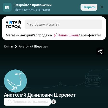
Откройте в приложении
Открыть
Место встречи с книгами
Магазины
Акции
Распродажа
Читай-школа
Сертификаты
Прог
Книги
Анатолий Шеремет
Анатолий Данилович Шеремет
Подписаться на автора