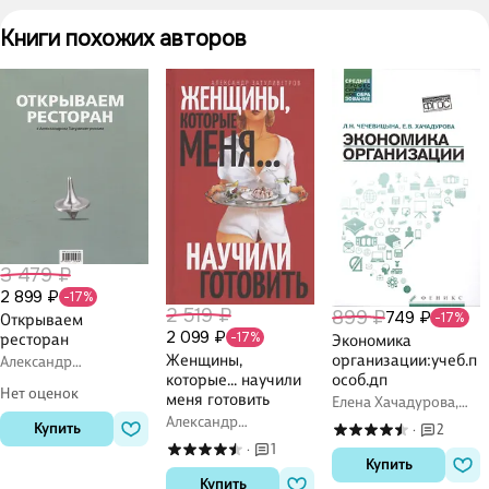
Книги похожих авторов
3 479 ₽
2 899 ₽
-17%
2 519 ₽
899 ₽
749 ₽
-17%
Открываем
2 099 ₽
-17%
ресторан
Экономика
Женщины,
организации:учеб.п
Александр
которые… научили
Затуливетров
особ.дп
Нет оценок
меня готовить
Елена Хачадурова,
Людмила
Александр
Купить
2
·
Чечевицына
Затуливетров
1
·
Купить
Купить