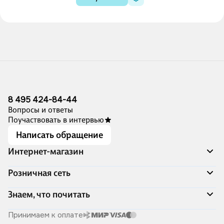
8 495 424-84-44
Вопросы и ответы
Поучаствовать в интервью
Написать обращение
Интернет-магазин
Акции
Розничная сеть
Распродажа
Доставка и оплата
Адреса магазинов
Знаем, что почитать
Программа лояльности
Книжный Дозор
Подарочные сертификаты
О компании
Скоро в продаже
Принимаем к оплате
Правила продажи
Читай-город для бизнеса
Эксклюзивные новинки