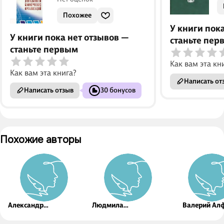
Похожее
У книги пок
У книги пока нет отзывов —
станьте пер
станьте первым
Как вам эта кн
Как вам эта книга?
Написать от
Написать отзыв
30 бонусов
Похожие авторы
Александр
Людмила
Валерий Ал
Затуливетров
Чечевицына