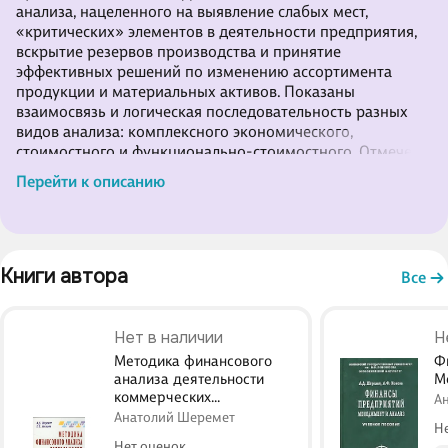
анализа, нацеленного на выявление слабых мест,
«критических» элементов в деятельности предприятия,
вскрытие резервов производства и принятие
эффективных решений по изменению ассортимента
продукции и материальных активов. Показаны
взаимосвязь и логическая последовательность разных
видов анализа: комплексного экономического,
стоимостного и функционально-стоимостного. Отмечены
современные тенденции в развитии методологии
Перейти к описанию
анализа с использованием принципов и инструментов
контроллинга, управленческого учета и стоимостного
менеджмента. Приведены расчетные инструменты
стоимостного и функцион
Книги автора 
Все
Нет в наличии
Н
Методика финансового
Ф
анализа деятельности
М
коммерческих
А
организаций - 2-е изд.
Анатолий Шеремет
Н
Нет оценок