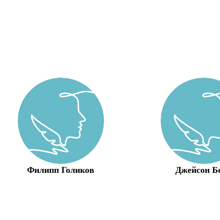
Филипп Голиков
Джейсон Б