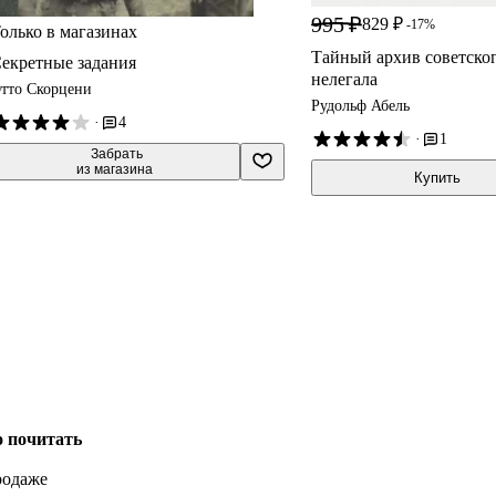
995 ₽
829 ₽
-17%
олько в магазинах
Тайный архив советског
екретные задания
нелегала
тто Скорцени
Рудольф Абель
·
4
·
1
 Забрать

из магазина
Купить
о почитать
родаже