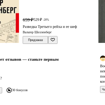
659 ₽
529 ₽
-20%
Разведка Третьего рейха и ее шеф
Вальтер Шелленберг
Предзаказ
нет отзывов — станьте первым
Во
не
по
а?
кон
Ч
30 бонусов
в