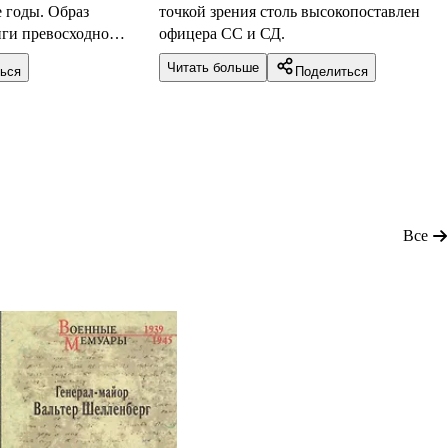
 годы. Образ
точкой зрения столь высокопоставленног
ниги превосходно
офицера СС и СД.
овений весны"
Читать больше
ься
Поделиться
няется указанным
, кто интересуется
служб нацистской
ировой войны.
Все