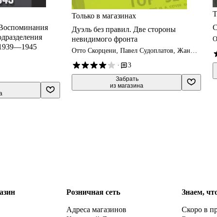
Т
Только в магазинах
 Воспоминания
С
Дуэль без правил. Две стороны
одразделения
невидимого фронта
О
 1939—1945
Отто Скорцени, Павел Судоплатов, Жан
ван Хейенорт
·
3
 Забрать

из магазина
а
азин
Розничная сеть
Знаем, чт
Адреса магазинов
Скоро в п