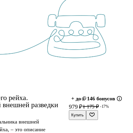
го рейха.
+ до
146 бонусов
 внешней разведки
979 ₽
1 175 ₽
-17%
Купить
альника внешней
йха, – это описание