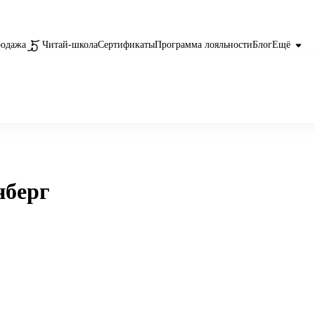
родажа
Читай-школа
Сертификаты
Программа лояльности
Блог
Ещё
нберг