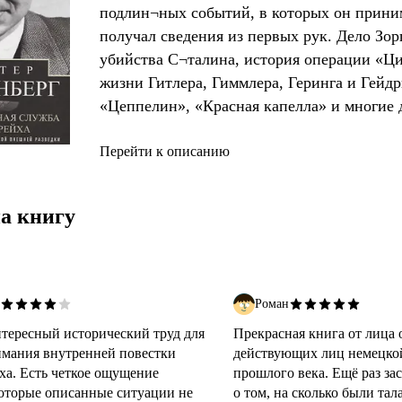
подлин¬ных событий, в которых он прини
получал сведения из первых рук. Дело Зорг
убийства С¬талина, история операции «Ци
жизни Гитлера, Гиммлера, Геринга и Гейдр
«Цеппелин», «Красная капелла» и многие
секреты разведки нацистов вплоть до крах
Шелленберг описал без прикрас, не стрем
Перейти к описанию
скорее вновь переживая ощущения облада
собственной значимости. По общей оценке
а книгу
на шпионов», проводивших допрос Шеллен
Роман
тересный исторический труд для
Прекрасная книга от лица 
мания внутренней повестки
действующих лиц немецко
йха. Есть четкое ощущение
прошлого века. Ещё раз зас
которые описанные ситуации не
о том, на сколько были та