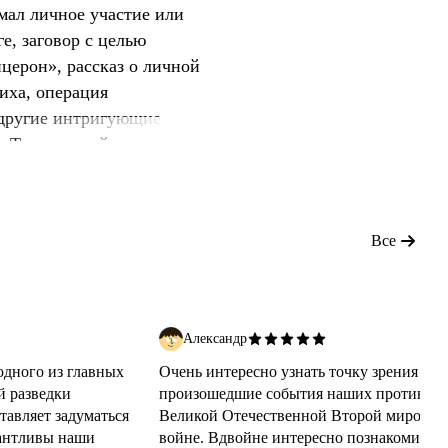
мал личное участие или
е, заговор с целью
церон», рассказ о личной
иха, операция
 другие интригующие
а Третьего рейха
ясь к самооправданию,
ния властью и
 британских «охотников
Все
берга, это был чело
Александр
одного из главных
Очень интересно узнать точку зрения на
й разведки
произошедшие события наших противник
тавляет задуматься
Великой Отечественной Второй мировой
лантливы наши
войне. Вдвойне интересно познакомиться