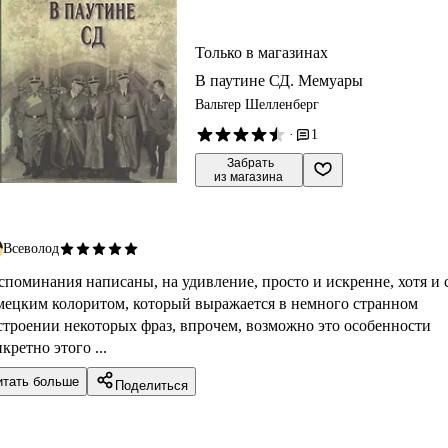
Только в магазинах
В паутине СД. Мемуары
Вальтер Шелленберг
·
1
 Забрать

из магазина
Всеволод
споминания написаны, на удивление, просто и искренне, хотя и 
мецким колоритом, который выражается в немного странном
строении некоторых фраз, впрочем, возможно это особенности
кретно этого ...
итать больше
Поделиться