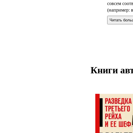
совсем соот
(например: 
войны), пос
Читать боль
авторитетны
данной книг
имели место.
субъективна
возможность
Книги авт