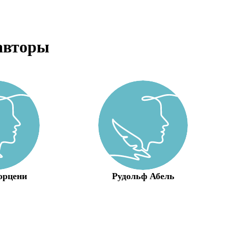
авторы
орцени
Рудольф Абель