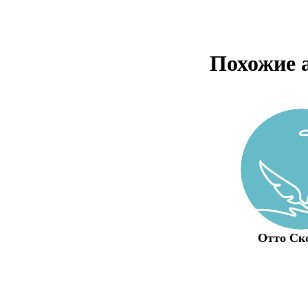
Похожие 
Отто Ск