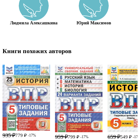
Людмила Алексашкина
Юрий Максимов
Т
Книги похожих авторов
935 ₽
779 ₽
-17%
959 ₽
659 ₽
799 ₽
549 ₽
-17%
-17