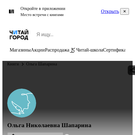
Откройте в приложении
Открыть
Место встречи с книгами
Магазины
Акции
Распродажа
Читай-школа
Сертификаты
П
Книги
Ольга Шапарина
Ольга Николаевна Шапарина