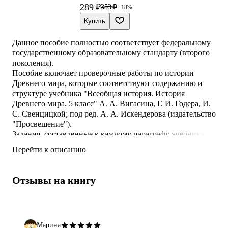
289 ₽
353 ₽
-18%
Купить
Данное пособие полностью соответствует федеральному
государственному образовательному стандарту (второго
поколения).
Пособие включает проверочные работы по истории
Древнего мира, которые соответствуют содержанию и
структуре учебника "Всеобщая история. История
Древнего мира. 5 класс" А. А. Вигасина, Г. И. Годера, И.
С. Свенцицкой; под ред. А. А. Искендерова (издательство
"Просвещение").
Задания, составленные к каждому параграфу учебника в
двух вариантах, можно использовать для проверки
Перейти к описанию
домашних заданий, текущего и итогового контроля,
обучения и самоконтроля учащихся. Ко всем заданиям
даны ответы.
Отзывы на книгу
О. Н. Шапарина - кандидат исторических наук, доцент
Московского государственного областн
Марина