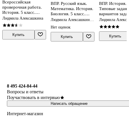
Всероссийская
ВПР. Русский язык.
ВПР. История. 5
проверочная работа.
Математика. История.
Типовые задани
История. 5 класс.
Биология. 5 класс.
вариантов зада
Типовые задания. 25
Людмила Алексашкина
Универсальный
Подробные кри
Людмила Алексашкина,
Людмила Алекс
вариантов заданий.
сборник заданий.
оценивания. От
Галина Егораева, Иван
Нет оценок
ФГОС Новый
Ященко
Типовые задания. 24
ФГОС НОВЫЙ
варианта. Подробные
Купить
Купить
Купить
критерии оценивания.
Ответы. ФГОС Новый
8 495 424-84-44
Вопросы и ответы
Поучаствовать в интервью
Написать обращение
Интернет-магазин