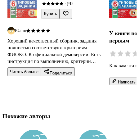
2
·
Купить
Юлия
У книги по
первым
Хороший качественный сборник, задания
полностью соответствуют критериям
ФИОКО. К официальной демоверсии. Есть
инструкция по выполнению, критерии
Как вам эта к
оценивания, ответы.
Читать больше
Поделиться
Написать о
Похожие авторы