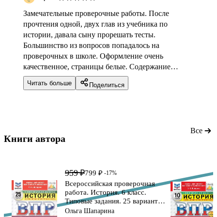
Замечательные проверочные работы. После
прочтения одной, двух глав из учебника по
истории, давала сыну прорешать тесты.
Большинство из вопросов попадалось на
проверочных в школе. Оформление очень
качественное, страницы белые. Содержание
соответствует полностью новому учебнику
Читать больше
Поделиться
истории, может два или три параграфа не совпали,
но в целом все по делу. Не пожалела, что
приобрела это издание, очень помогло при сдаче
итогового тестирования по истории, рекомендую
Все
Книги автора 
959 ₽
799 ₽
-17%
Всероссийская проверочная
работа. История. 6 класс.
Типовые задания. 25 вариантов
заданий. ФГОС Новый
Ольга Шапарина