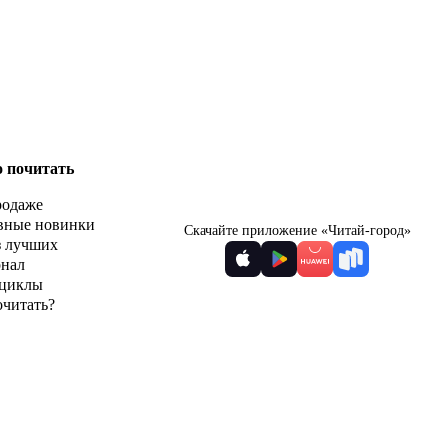
о почитать
родаже
вные новинки
Скачайте приложение «Читай-город»
з лучших
рнал
циклы
очитать?