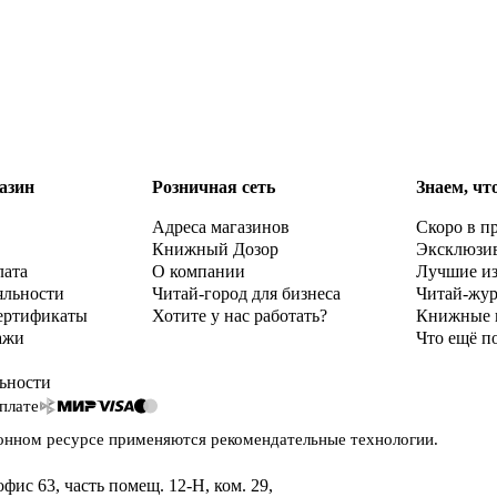
азин
Розничная сеть
Знаем, чт
Адреса магазинов
Скоро в п
Книжный Дозор
Эксклюзи
лата
О компании
Лучшие и
яльности
Читай-город для бизнеса
Читай-жу
ертификаты
Хотите у нас работать?
Книжные 
ажи
Что ещё п
ьности
плате
онном ресурсе применяются
рекомендательные технологии
.
офис 63, часть помещ. 12-Н, ком. 29
,