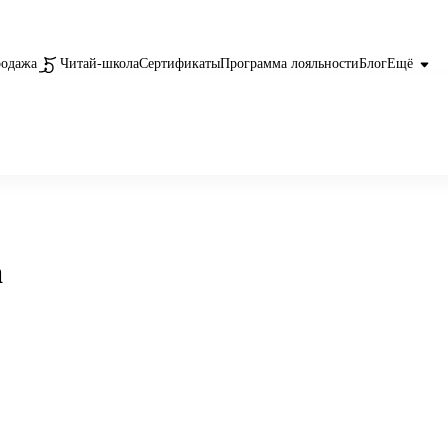
родажа
Читай-школа
Сертификаты
Программа лояльности
Блог
Ещё
а