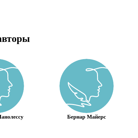
авторы
анолессу
Бернар Майерс