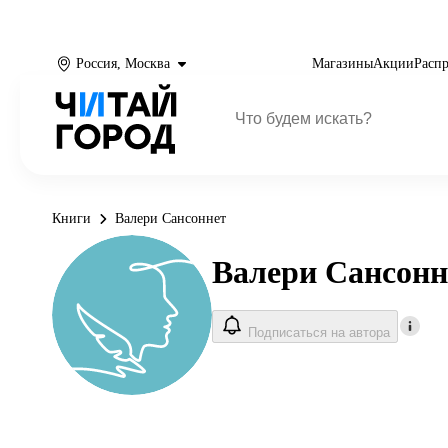
Россия, Москва
Магазины
Акции
Расп
Книги
Валери Сансоннет
Валери Сансонн
Подписаться на автора