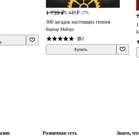
1 739 ₽
1 449 ₽
-17%
1
300 загадок настоящих гениев
1
Бернар Майерс
Б
·
2
а
Купить
азин
Розничная сеть
Знаем, чт