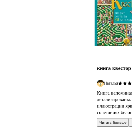
книга квестор
Наталья
Книга напоминае
детализированы. 
иллюстрации ярк
сочетаниях белого
Читать больше