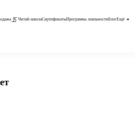
родажа
Читай-школа
Сертификаты
Программа лояльности
Блог
Ещё
ет