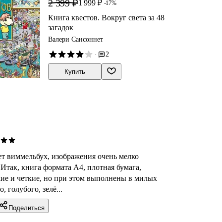
2 399 ₽
1 999 ₽
-17%
Книга квестов. Вокруг света за 48
загадок
Валери Сансоннет
·
2
Купить
т виммельбух, изображения очень мелко
Итак, книга формата А4, плотная бумага,
ие и четкие, но при этом выполнены в милых
, голубого, зелё...
Поделиться