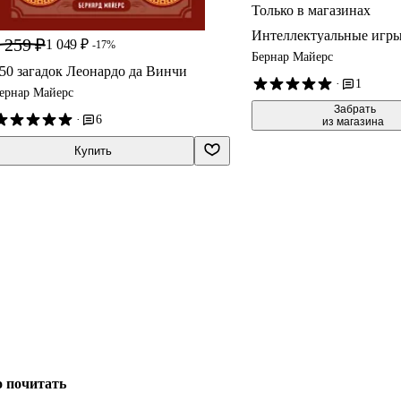
Только в магазинах
Интеллектуальные игр
 259 ₽
1 049 ₽
-17%
Бернар Майерс
50 загадок Леонардо да Винчи
·
1
ернар Майерс
 Забрать

·
6
из магазина
Купить
о почитать