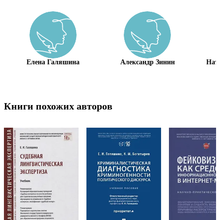
Елена Галяшина
Александр Зинин
Нат
Книги похожих авторов