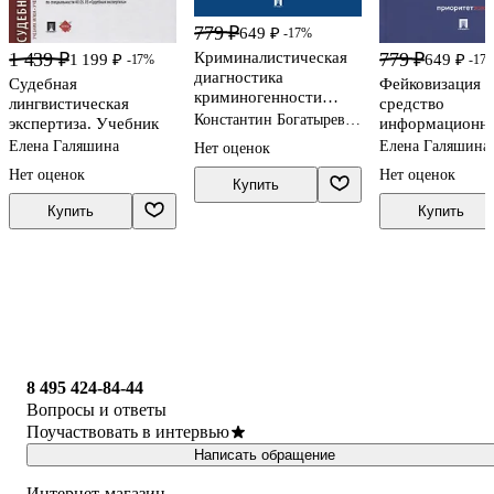
779 ₽
649 ₽
-17%
1 439 ₽
779 ₽
Криминалистическая
1 199 ₽
649 ₽
-17%
-17
диагностика
Судебная
Фейковизация к
криминогенности
лингвистическая
средство
политического
Константин Богатырев,
экспертиза. Учебник
информационн
дискурса: учебное
Елена Галяшина
войны в интерн
Елена Галяшина
Елена Галяшина,
Нет оценок
пособие
медиа. Научно-
Владимир Ники
Нет оценок
Нет оценок
практическое п
Купить
Купить
Купить
8 495 424-84-44
Вопросы и ответы
Поучаствовать в интервью
Написать обращение
Интернет-магазин