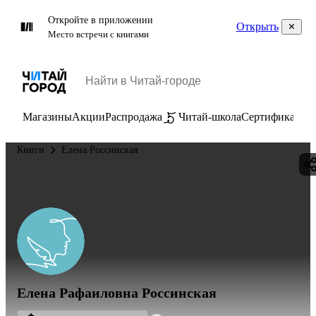
Откройте в приложении
Открыть
Место встречи с книгами
Магазины
Акции
Распродажа
Читай-школа
Сертификаты
П
Книги
Елена Россинская
Елена Рафаиловна Россинская