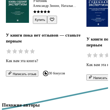
Учебник
Александр Зинин, Наталья
Милосердова, Елена Россинская
Купить
У книги пока нет отзывов — станьте
У книги по
первым
первым
Как вам эта книга?
Как вам эта к
30 бонусов
Написать отзыв
Написать о
Похожие авторы