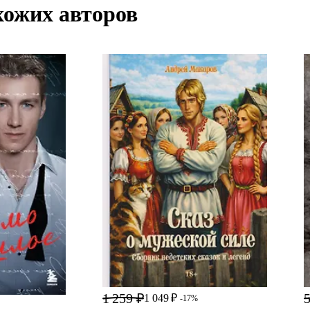
хожих авторов
1 259 ₽
5
1 049 ₽
-17%