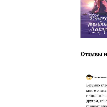
Отзывы н
Елизавета
Безумно клас
книге очень
и тока глав
другом, кон
главных гер