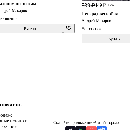
алопом по эпохам
539 ₽
449 ₽
-17%
ндрей Макаров
Непарадная война
ет оценок
Андрей Макаров
Купить
Нет оценок
Купить
о почитать
родаже
вные новинки
Скачайте приложение «Читай-город»
з лучших