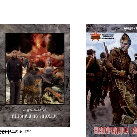
39 ₽
449 ₽
-17%