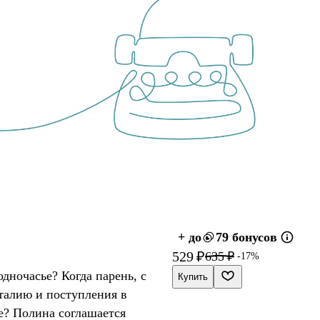
+ до
79 бонусов
529 ₽
635 ₽
-17%
одночасье? Когда парень, с
Купить
талию и поступления в
е? Полина соглашается