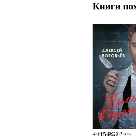
Книги по
1 115 ₽
929 ₽
-17%