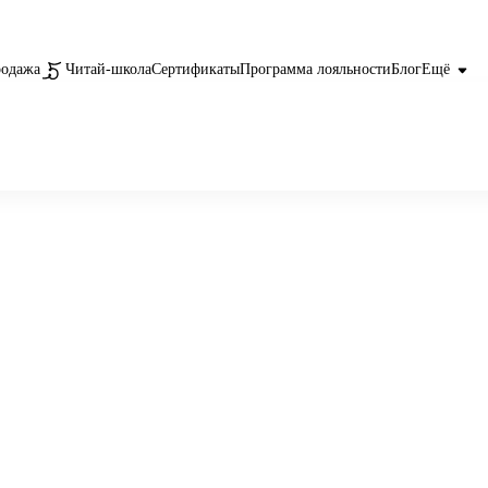
родажа
Читай-школа
Сертификаты
Программа лояльности
Блог
Ещё