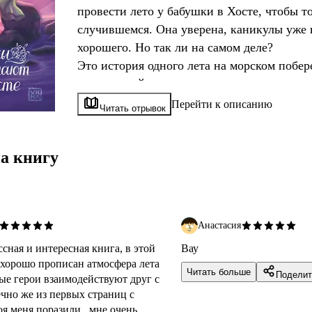
провести лето у бабушки в Хосте, чтобы то
случившемся. Она уверена, каникулы уже
хорошего. Но так ли на самом деле?
Это история одного лета на морском побе
том, как найти ответы на вопросы, которы
шестнадцать: как найти себя, своё место в 
Перейти к описанию
Читать отрывок
настоящему хочешь?
а книгу
Анастасия
сная и интересная книга, в этой
Вау
 хорошо прописан атмосфера лета
Читать больше
Поделит
ные герои взаимодействуют друг с
ечно же из первых страниц с
оя меня поразили , мне очень