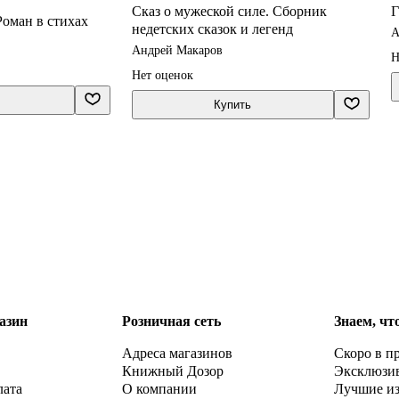
Сказ о мужеской силе. Сборник
Г
Роман в стихах
недетских сказок и легенд
А
Андрей Макаров
Н
Нет оценок
Купить
азин
Розничная сеть
Знаем, чт
Адреса магазинов
Скоро в п
Книжный Дозор
Эксклюзи
лата
О компании
Лучшие и