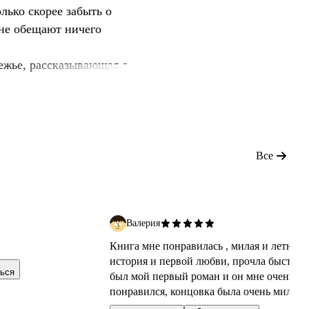
лько скорее забыть о
 не обещают ничего
режье, рассказывающая о
е так волнуют в
мире и понять, чего ты по-
Все
Валерия
Книга мне понравилась , милая и летняя
история и первой любви, прочла быстро ,
ься
был мой первый роман и он мне очень
понравился, концовка была очень милая