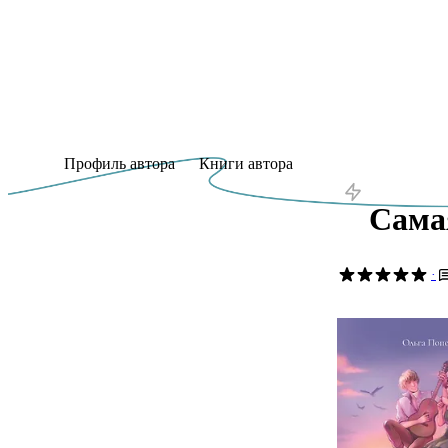
Профиль автора
Книги автора
Сама
·