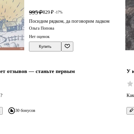
995 ₽
829 ₽
-17%
Посидим рядком, да поговорим ладком
Ольга Попова
Нет оценок
Купить
нет отзывов — станьте первым
У 
а?
Как
30 бонусов
в