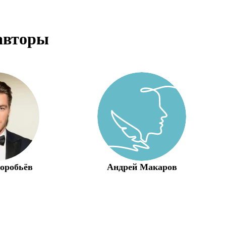
авторы
оробьёв
Андрей Макаров