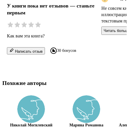
У книги пока нет отзывов — станьте
Не совсем кни
первым
иллюстрациям
текстовым пр
Читать больш
Как вам эта книга?
30 бонусов
Написать отзыв
Похожие авторы
Николай Могилевский
Марина Романова
Алек