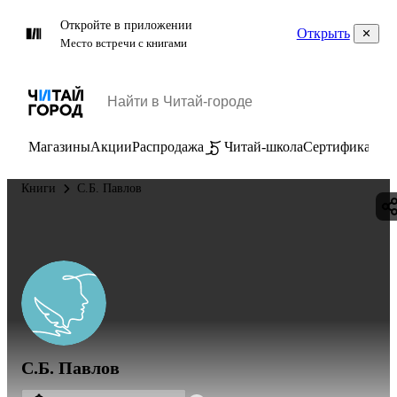
Откройте в приложении
Открыть
Место встречи с книгами
Магазины
Акции
Распродажа
Читай-школа
Сертификаты
П
Книги
С.Б. Павлов
С.Б. Павлов