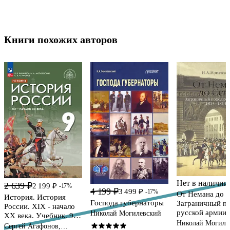
Книги похожих авторов
Нет в наличии
2 639 ₽
2 199 ₽
-17%
4 199 ₽
3 499 ₽
-17%
От Немана до 
История. История
Господа губернаторы
Заграничный п
России. XIX - начало
русской армии 
Николай Могилевский
XX века. Учебник. 9
1814гг.
Николай Могиле
класс
Сергей Агафонов,