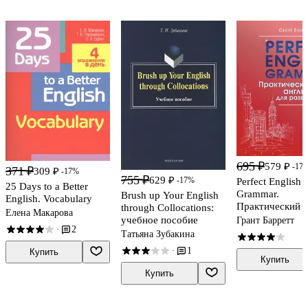
695 ₽
579 ₽
-17
371 ₽
309 ₽
-17%
755 ₽
629 ₽
-17%
Perfect English
25 Days to a Better
Grammar.
Brush up Your English
English. Vocabulary
Практический 
through Collocations:
Елена Макарова
английского для
учебное пособие
Грант Барретт
2
·
развития речи
Татьяна Зубакина
1
·
Купить
Купить
Купить