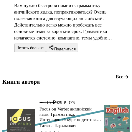
Вам нужно быстро вспомнить грамматику
английского языка, попрактиковаться? Очень
полезная книга для изучающих английский.
Действительно легко можно пробежать все
основные темы за короткий срок. Грамматика
излагается системно, компактно, темы удобно
сгруппированы с точки зрения применения
Читать больше
Поделиться
теории на практике. После каждого параграфа -
упражнения, к которым есть ответы, сразу.
Все
Книги автора 
1 115 ₽
929 ₽
-17%
Focus on Verbs: английский
язык. Грамматика.
Интенсивный курс подготовки
к экзамену
Татьяна Пархамович