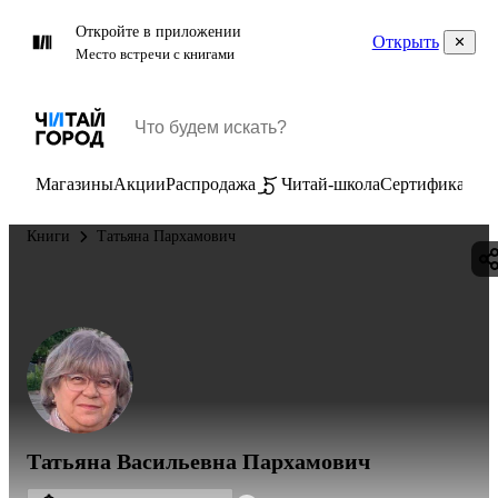
Откройте в приложении
Открыть
Место встречи с книгами
Магазины
Акции
Распродажа
Читай-школа
Сертификаты
П
Книги
Татьяна Пархамович
Татьяна Васильевна Пархамович