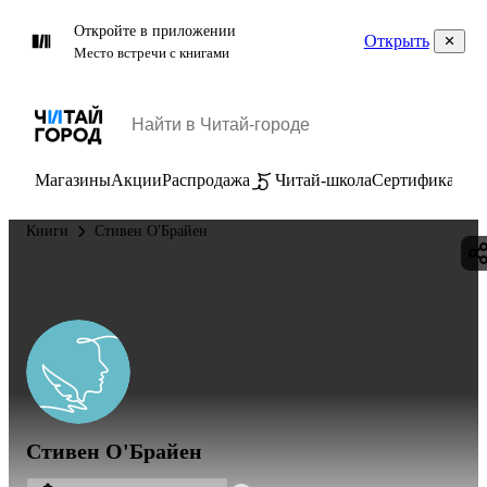
Откройте в приложении
Открыть
Место встречи с книгами
Магазины
Акции
Распродажа
Читай-школа
Сертификаты
П
Книги
Стивен О'Брайен
Стивен О'Брайен