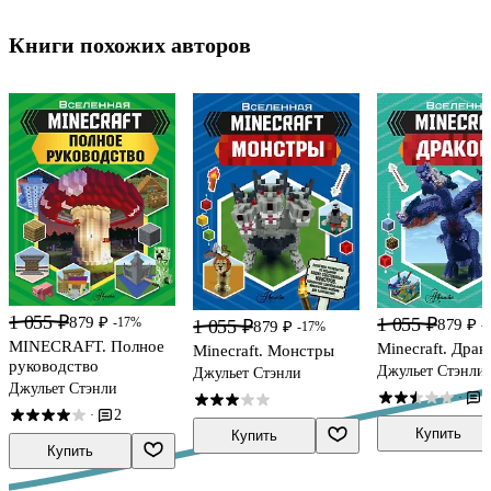
Книги похожих авторов
1 055 ₽
1 055 ₽
879 ₽
-17%
1 055 ₽
879 ₽
-
879 ₽
-17%
MINECRAFT. Полное
Minecraft. Дра
Minecraft. Монстры
руководство
Джульет Стэнли
Джульет Стэнли
Джульет Стэнли
1
·
2
·
Купить
Купить
Купить