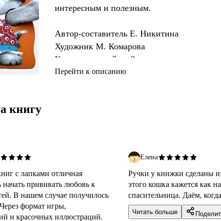
интересным и полезным.
Автор-составитель Е. Никитина
Художник М. Комарова
Книга для детей до 3 лет
Перейти к описанию
а книгу
Елена
книг с лапками отличная
Ручки у книжки сделаны из
 начать прививать любовь к
этого кошка кажется как н
тей. В нашем случае получилось
спасительница. Даём, когд
 Через формат игры,
Читать больше
Поделит
ий и красочных иллюстраций.