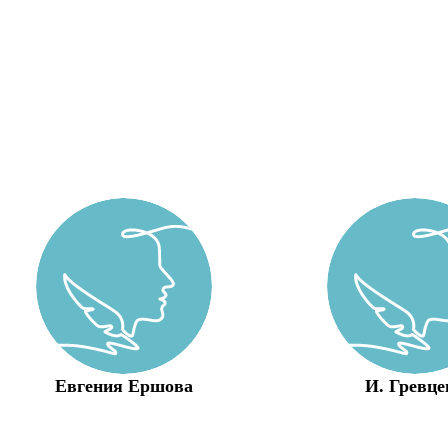
Евгения Ершова
И. Гревце