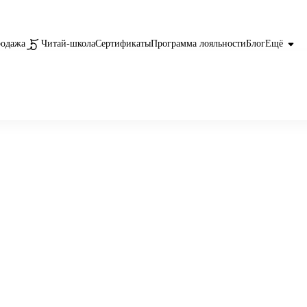
родажа
Читай-школа
Сертификаты
Программа лояльности
Блог
Ещё