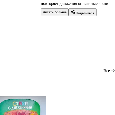
повторяет движения описанные в книжке
удовольствием, слушает и повторяет слов
Читать больше
Поделиться
легкие для запоминания.
Все