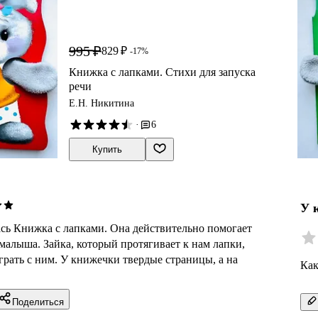
995 ₽
829 ₽
-17%
Книжка с лапками. Стихи для запуска
речи
Е.Н. Никитина
·
6
Купить
У 
сь Книжка с лапками. Она действительно помогает
 малыша. Зайка, который протягивает к нам лапки,
грать с ним. У книжечки твердые страницы, а на
Как
Поделиться