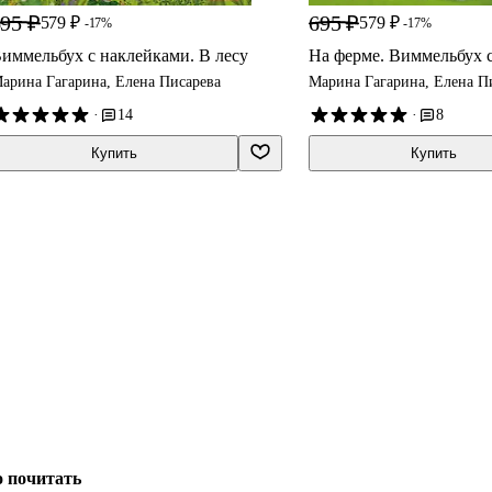
95 ₽
695 ₽
579 ₽
579 ₽
-17%
-17%
иммельбух с наклейками. В лесу
На ферме. Виммельбух 
арина Гагарина, Елена Писарева
Марина Гагарина, Елена П
·
14
·
8
Купить
Купить
о почитать