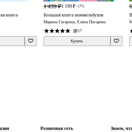
1 439 ₽
6
1 199 ₽
-17%
ая книга
Большая книга виммельбухов
В
Марина Гагарина, Елена Писарева
М
·
17
Купить
азин
Розничная сеть
Знаем, чт