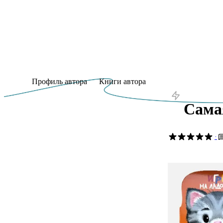
Профиль автора
Книги автора
Сама
·