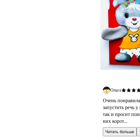
Ольга
Очень понравила
запустить речь у
так и просит пои
них корот...
Читать больше