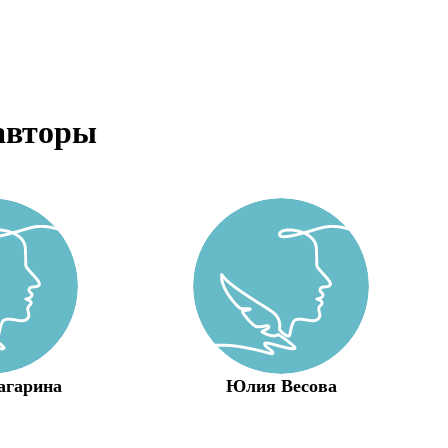
авторы
агарина
Юлия Весова