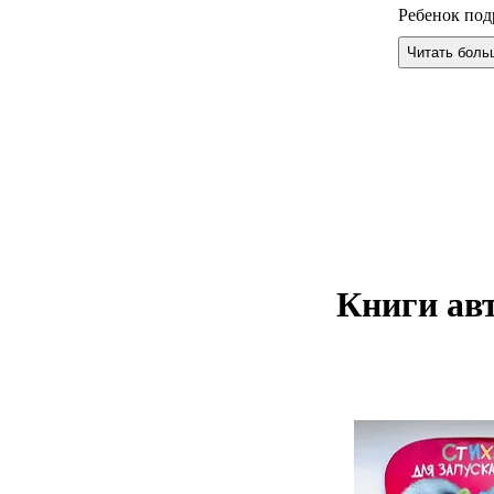
Ребенок под
самостоятел
Читать боль
каждой стра
именно в эт
малышом. Ре
Книги авт