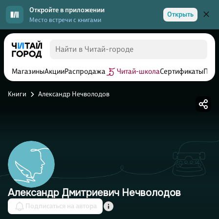
Откройте в приложении
Открыть
Место встречи с книгами
Магазины
Акции
Распродажа
Читай-школа
Сертификаты
Прог
Книги
Александр Нечволодов
Александр Дмитриевич Нечволодов
Подписаться на автора