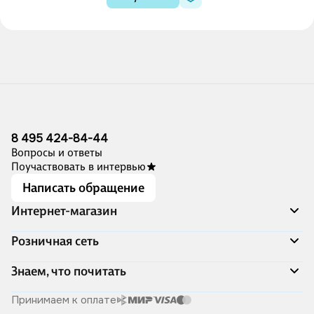
8 495 424-84-44
Вопросы и ответы
Поучаствовать в интервью
Написать обращение
Интернет-магазин
Акции
Розничная сеть
Распродажа
Доставка и оплата
Адреса магазинов
Знаем, что почитать
Программа лояльности
Книжный Дозор
Подарочные сертификаты
О компании
Скоро в продаже
Принимаем к оплате
Правила продажи
Читай-город для бизнеса
Эксклюзивные новинки