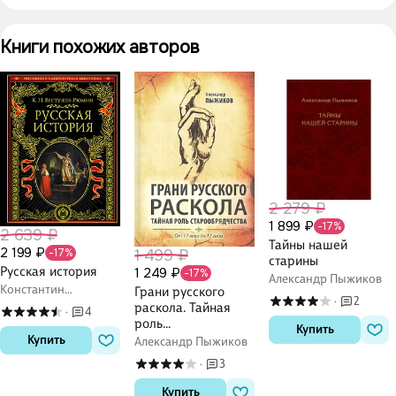
Книги похожих авторов
2 279 ₽
1 899 ₽
-17%
2 639 ₽
Тайны нашей
2 199 ₽
1 499 ₽
-17%
старины
Русская история
1 249 ₽
-17%
Александр Пыжиков
Константин
Грани русского
2
·
Бестужев-Рюмин
раскола. Тайная
4
·
роль
Купить
старообрядчества
Купить
Александр Пыжиков
от 17 века до 17
3
·
года
Купить