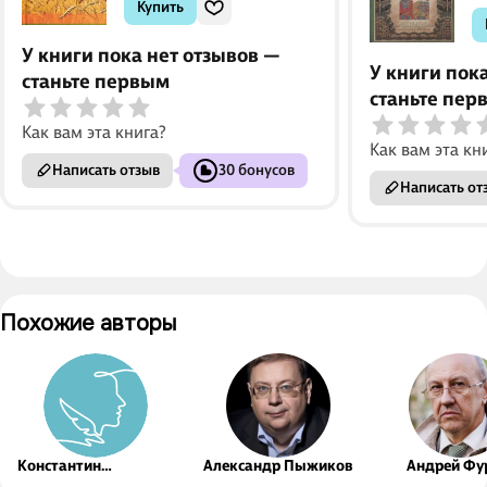
Купить
У книги пока нет отзывов —
У книги пок
станьте первым
станьте пер
Как вам эта книга?
Как вам эта кн
Написать отзыв
30 бонусов
Написать от
Похожие авторы
Константин
Александр Пыжиков
Андрей Фу
Бестужев-Рюмин