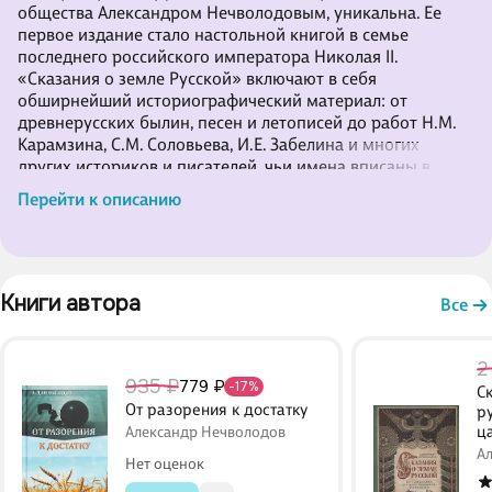
общества Александром Нечволодовым, уникальна. Ее
первое издание стало настольной книгой в семье
последнего российского императора Николая II.
«Сказания о земле Русской» включают в себя
обширнейший историографический материал: от
древнерусских былин, песен и летописей до работ Н.М.
Карамзина, С.М. Соловьева, И.Е. Забелина и многих
других историков и писателей, чьи имена вписаны в
золотой фонд истории нашего Отечества. Каждая
Перейти к описанию
страница книги пронизана любовью к России и
гордостью за ее славное прошлое, настоящее и будущее.
Книги автора 
Все
2
935 ₽
779 ₽
-17%
С
От разорения к достатку
р
ц
Александр Нечволодов
А
Нет оценок