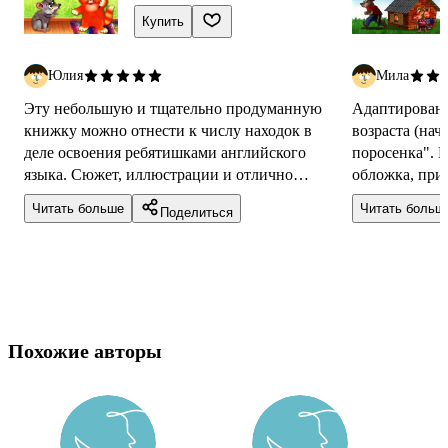
Купить
Юлия
Мила
Эту небольшую и тщательно продуманную
Адаптированн
книжку можно отнести к числу находок в
возраста (нач
деле освоения ребятишками английского
поросенка". 
языка. Сюжет, иллюстрации и отлично
обложка, при
продуманный формат. Все слова, которые есть
поданный мат
Читать больше
Читать больш
Поделиться
в кни...
практически..
Похожие авторы