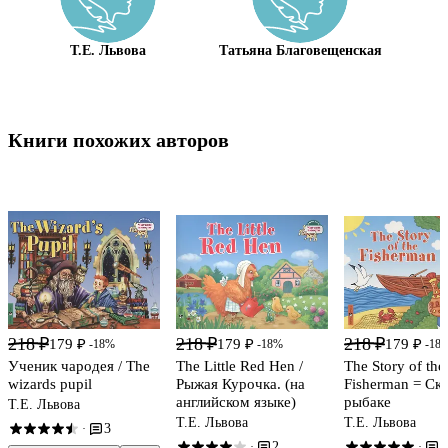
Т.Е. Львова
Татьяна Благовещенская
А
Книги похожих авторов
218 ₽
218 ₽
218 ₽
179 ₽
179 ₽
179 ₽
-18%
-18%
-18
Ученик чародея / The
The Little Red Hen /
The Story of the
wizards pupil
Рыжая Курочка. (на
Fisherman = Ска
английском языке)
рыбаке
Т.Е. Львова
Т.Е. Львова
Т.Е. Львова
3
·
2
4
·
·