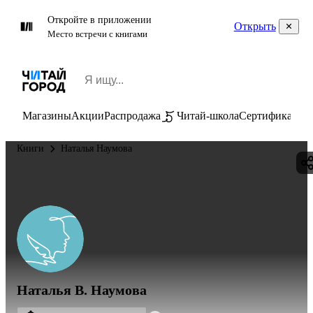
Откройте в приложении
Открыть
Место встречи с книгами
Магазины
Акции
Распродажа
Читай-школа
Сертификаты
П
Книги
Наталья Наумова
Наталья В. Наумова