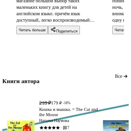
магазине большой выбор таких
понимает
маленьких книгу для детей на
ночь, реб
английском языке. причём язык
внимател
доступный, легко воспроизводимый
одну кни
ещё через яркие картинки легко
Читать больше
Читать 
Поделиться
воспринимаемый. в общем, мы
остались довольны, ребенок в
восторге.
Все
Книги автора 
218 ₽
179 ₽
-18%
Кошка и мышка. = The Cat and
the Mouse
Наталья Наумова
7
·