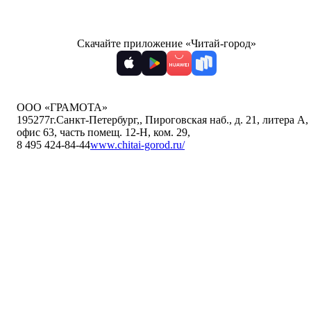
Скачайте приложение «Читай-город»
ООО «ГРАМОТА»
195277
г.Санкт-Петербург,
,
Пироговская наб., д. 21, литера А,
офис 63, часть помещ. 12-Н, ком. 29
,
8 495 424-84-44
www.chitai-gorod.ru/