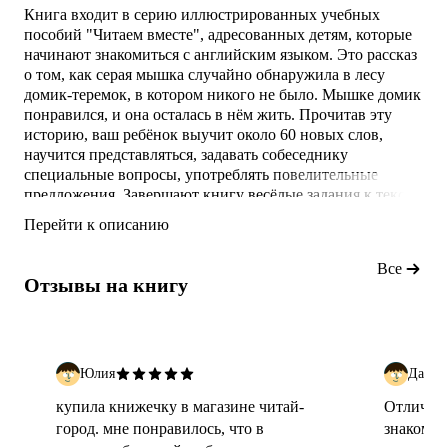
Книга входит в серию иллюстрированных учебных
пособий "Читаем вместе", адресованных детям, которые
начинают знакомиться с английским языком. Это рассказ
о том, как серая мышка случайно обнаружила в лесу
домик-теремок, в котором никого не было. Мышке домик
понравился, и она осталась в нём жить. Прочитав эту
историю, ваш ребёнок выучит около 60 новых слов,
научится представляться, задавать собеседнику
специальные вопросы, употреблять повелительные
предложения. Завершают книгу весёлые задания к тексту
и словарик, где в алфавитном порядке собраны все новые
Перейти к описанию
слова с транскрипцией. Пособие адресовано учащимся 3
классов школ и гимназий.
Все
Отзывы на книгу
Юлия
Дарья
купила книжечку в магазине читай-
Отличная
город. мне понравилось, что в
знакомый