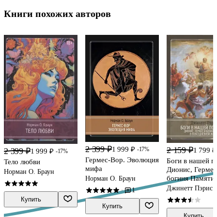
Книги похожих авторов
2 399 ₽
1 999 ₽
2 159 ₽
-17%
1 799 ₽
2 399 ₽
1 999 ₽
-17%
Гермес-Вор. Эволюция
Боги в нашей п
Тело любви
мифа
Дионис, Гермес
Норман О. Браун
богиня Памяти 
Норман О. Браун
повседневной 
Джинетт Пэрис
1
·
Купить
Купить
Купить