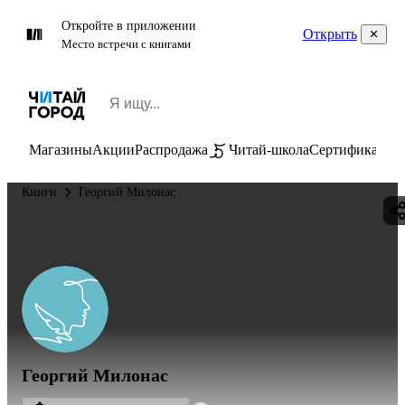
Откройте в приложении
Открыть
Место встречи с книгами
Магазины
Акции
Распродажа
Читай-школа
Сертификаты
П
Книги
Георгий Милонас
Георгий Милонас