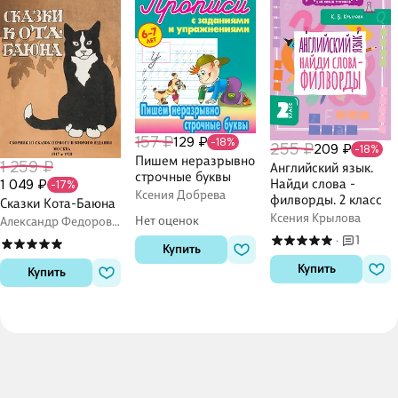
157 ₽
129 ₽
-18%
255 ₽
209 ₽
-18%
Пишем неразрывно
1 259 ₽
Английский язык.
строчные буквы
Найди слова -
1 049 ₽
-17%
Ксения Добрева
филворды. 2 класс
Сказки Кота-Баюна
Ксения Крылова
Нет оценок
Александр Федоров-
Давыдов
1
·
Купить
Купить
Купить