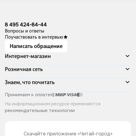
8 495 424-84-44
Вопросы и ответы
Поучаствовать в интервью
Написать обращение
Интернет-магазин
Акции
Розничная сеть
Распродажа
Доставка и оплата
Адреса магазинов
Знаем, что почитать
Программа лояльности
Книжный Дозор
Подарочные сертификаты
О компании
Скоро в продаже
Принимаем к оплате
Правила продажи
Читай-город для бизнеса
Эксклюзивные новинки
На информационном ресурсе применяются
Политика конфиденциальности
Хотите у нас работать?
Лучшие из лучших
рекомендательные технологии
.
Читай-журнал
Книжные циклы
Что ещё почитать?
Скачайте приложение «Читай-город»