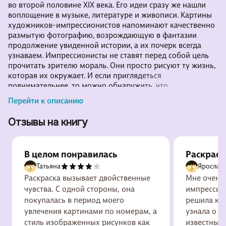
во второй половине XIX века. Его идеи сразу же нашли
воплощение в музыке, литературе и живописи. Картины
художников-импрессионистов напоминают качественно
размытую фотографию, возрождающую в фантазии
продолжение увиденной истории, а их почерк всегда
узнаваем. Импрессионисты не ставят перед собой цель
прочитать зрителю мораль. Они просто рисуют ту жизнь,
которая их окружает. И если приглядеться
повнимательнее, то можно обнаружить, что
импрессионизм присутствует почти повсюду: в кадрах
Перейти к описанию
фильмов именитых режиссеров и даже на страницах
глянцевых журналов. Благодаря нашей раскраске вы
Отзывы на книгу
заново откроете для себя этот живописный стиль и
насладитесь
В целом понравилась
Раскраск
импресс
Татьяна
Ярослав
Раскраска вызывает двойственные
Мне очень
чувства. С одной стороны, она
импрессион
покупалась в период моего
решила куп
увлечения картинами по номерам, а
узнала о н
стиль изображенных рисунков как
известные 