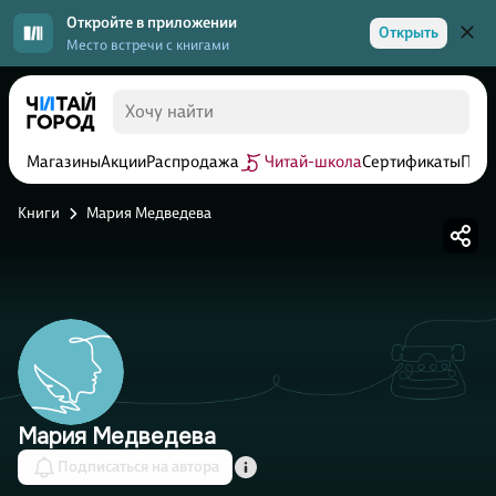
Откройте в приложении
Открыть
Место встречи с книгами
Магазины
Акции
Распродажа
Читай-школа
Сертификаты
Прог
Книги
Мария Медведева
Мария Медведева
Подписаться на автора