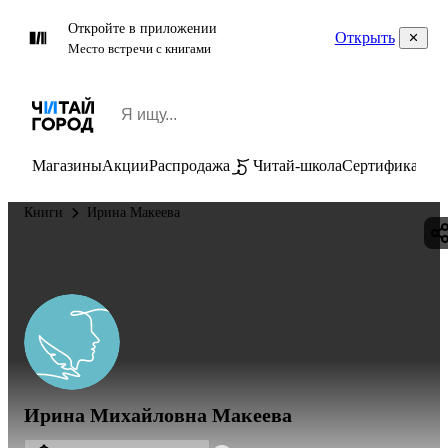
Откройте в приложении
Открыть
Место встречи с книгами
Магазины
Акции
Распродажа
Читай-школа
Сертификаты
П
Книги
Ирина Макеева
Ирина Михайловна Макеева