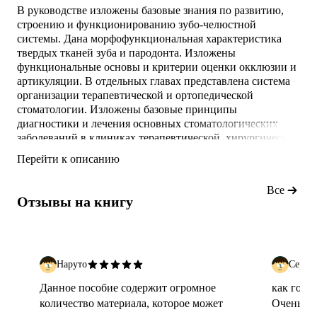
В руководстве изложены базовые знания по развитию,
строению и функционированию зубо-челюстной
системы. Дана морфофункциональная характеристика
твердых тканей зуба и пародонта. Изложены
функциональные основы и критерии оценки окклюзии и
артикуляции. В отдельных главах представлена система
организации терапевтической и ортопедической
стоматологии. Изложены базовые принципы
диагностики и лечения основных стоматологических
заболеваний в клиниках терапевтической, хирургической
и ортопедической стоматологии.
Перейти к описанию
Для студентов и стоматологов всех профилей,
преподавателей стоматологических факультетов высших
Все
медицинскихучебных заведений и медицинских училищ.
Отзывы на книгу
Руководство рекомендовано ученым совето
Наруто
Серге
Данное пособие содержит огромное
как гово
количество материала, которое может
Очень Хо