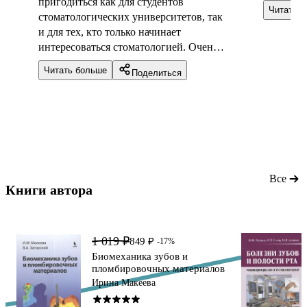
пригодиться как для студентов
Читать 
стоматологических университетов, так
и для тех, кто только начинает
интересоваться стоматологией. Очень
понравилось подробное содержание,
Читать больше
Поделиться
каждая тема описана детально.
Страницы белые, плотные. Очень
нравится, что после каждой темы есть
изображения клинических случаев.
Все
Книги автора 
1 019 ₽
849 ₽
-17%
Биомеханика зубов и
пломбировочных материалов
Ирина Макеева