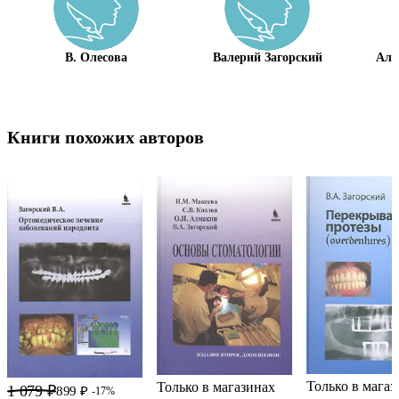
В. Олесова
Валерий Загорский
Але
Книги похожих авторов
Только в магаз
Только в магазинах
1 079 ₽
899 ₽
-17%