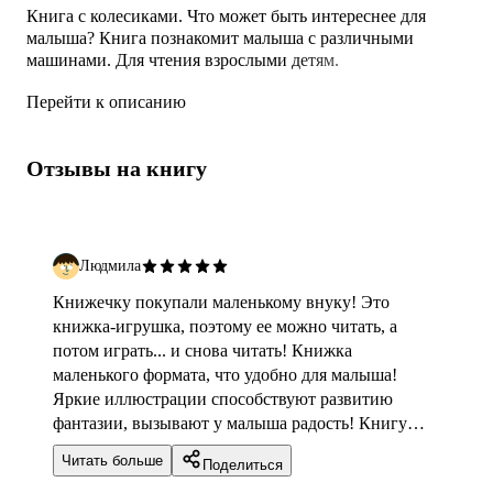
Книга с колесиками. Что может быть интереснее для
малыша? Книга познакомит малыша с различными
машинами. Для чтения взрослыми детям.
Перейти к описанию
Отзывы на книгу
Людмила
Книжечку покупали маленькому внуку! Это
книжка-игрушка, поэтому ее можно читать, а
потом играть... и снова читать! Книжка
маленького формата, что удобно для малыша!
Яркие иллюстрации способствуют развитию
фантазии, вызывают у малыша радость! Книгу
приятно брать в руки! Можно использовать
Читать больше
Поделиться
данную книгу для игры по ролям! Малыш был рад