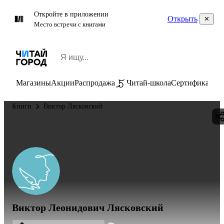
Откройте в приложении
Открыть
Место встречи с книгами
Магазины
Акции
Распродажа
Читай-школа
Сертификаты
П
Книги
Виктор Лясковский
Виктор Леонидович Лясковский