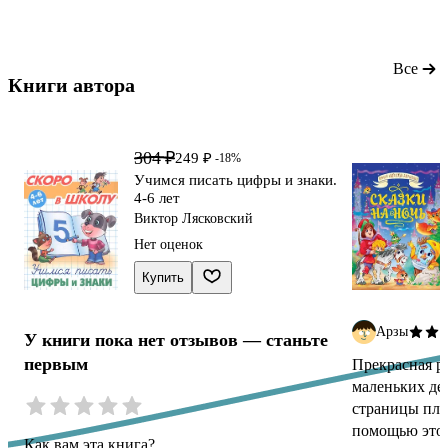
подарку! Рекомендую для покупки малышам!
Все
Книги автора 
304 ₽
249 ₽
-18%
Учимся писать цифры и знаки.
4-6 лет
Виктор Лясковский
Нет оценок
Купить
Арзы
У книги пока нет отзывов — станьте
первым
Прекрасная р
маленьких дет
страницы пло
помощью этой
Как вам эта книга?