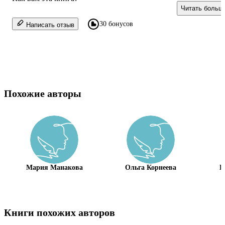
новые слова 
Читать больш
и рассказы...
30 бонусов
Написать отзыв
Похожие авторы
Мария Манакова
Ольга Корнеева
Н
Книги похожих авторов