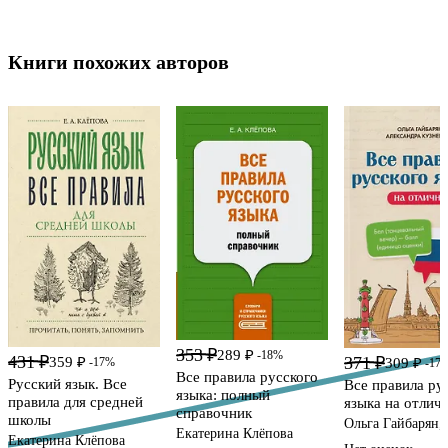
Книги похожих авторов
353 ₽
289 ₽
-18%
431 ₽
371 ₽
359 ₽
-17%
309 ₽
-17
Все правила русского
Русский язык. Все
Все правила ру
языка: полный
правила для средней
языка на отлич
справочник
школы
Ольга Гайбарян,
Екатерина Клёпова
Александра Кузн
Екатерина Клёпова