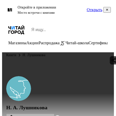
Откройте в приложении
Открыть
Место встречи с книгами
Магазины
Акции
Распродажа
Читай-школа
Сертификаты
П
Книги
Н. Лушникова
Н. А. Лушникова