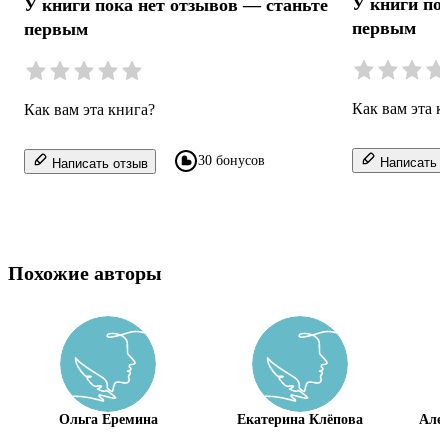
У книги по
У книги пока нет отзывов — станьте
первым
первым
Как вам эта к
Как вам эта книга?
30 бонусов
Написать о
Написать отзыв
Похожие авторы
Ольга Еремина
Екатерина Клёпова
Але