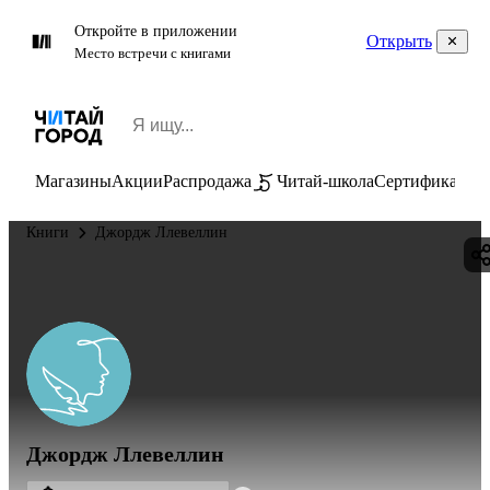
Откройте в приложении
Открыть
Место встречи с книгами
Магазины
Акции
Распродажа
Читай-школа
Сертификаты
П
Книги
Джордж Ллевеллин
Джордж Ллевеллин