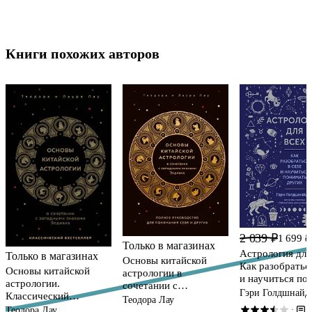
Книги похожих авторов
2 039 ₽
1 699 ₽
Только в магазинах
Астрология для
Только в магазинах
Основы китайской
Как разобраться
Основы китайской
астрологии в
и научиться по
астрологии.
сочетании с
других
Гэри Голдшнайд
Классический
западными знаками
Теодора Лау
бестселлер
1
Зодиака
·
Теодора Лау