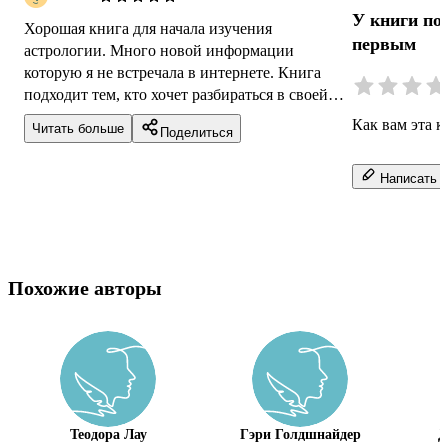
У книги по
Хорошая книга для начала изучения
первым
астрологии. Много новой информации
которую я не встречала в интернете. Книга
подходит тем, кто хочет разбираться в своей
карте глубже уровня «Овен — я огонь». Тем,
Как вам эта к
Читать больше
Поделиться
кт...
Написать о
Похожие авторы
Теодора Лау
Гэри Голдшнайдер
Д