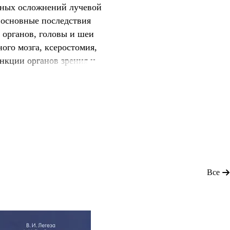
нных осложнений лучевой
 основные последствия
 органов, головы и шеи
ого мозга, ксеростомия,
нкции органов зрения и
икардит, пневмонит,
рюшинного пространства
ечени, нефропатия,
ы поражения и
и облуч
Все