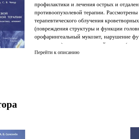
профилактики и лечения острых и отдале
противоопухолевой терапии. Рассмотрены
терапевтического облучения кроветворных
(повреждения структуры и функции головн
орофарингеальный мукозит, нарушение фу
слуха и др.); органов грудной клетки (пер
эзофагит), органов брюшной полости, заб
Перейти к описанию
и таза (гастрит, энтеропатия, поражения п
цистит и др.). В отдельные главы выделен
клинические синдромы, развивающиеся пр
ора 