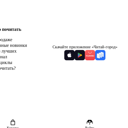
о почитать
родаже
вные новинки
Скачайте приложение «Читай-город»
з лучших
рнал
циклы
очитать?