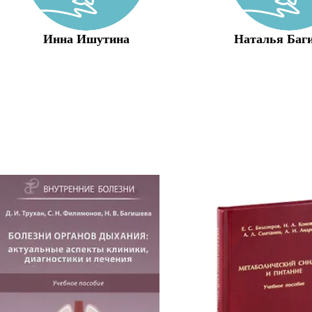
Инна Ишутина
Наталья Баг