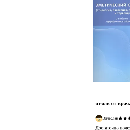
отзыв от врач
Вячеслав
Достаточно полез