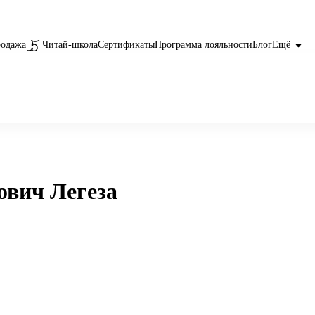
родажа
Читай-школа
Сертификаты
Программа лояльности
Блог
Ещё
вич Легеза