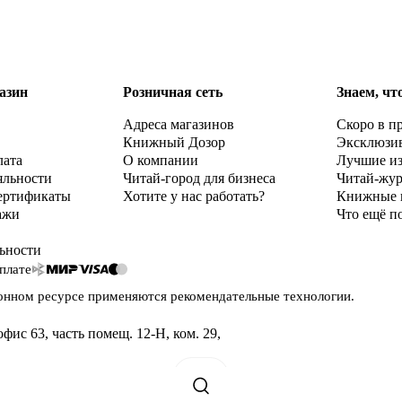
азин
Розничная сеть
Знаем, чт
Адреса магазинов
Скоро в п
Книжный Дозор
Эксклюзи
лата
О компании
Лучшие и
яльности
Читай-город для бизнеса
Читай-жу
ертификаты
Хотите у нас работать?
Книжные 
ажи
Что ещё п
ьности
плате
онном ресурсе применяются
рекомендательные технологии
.
офис 63, часть помещ. 12-Н, ком. 29
,