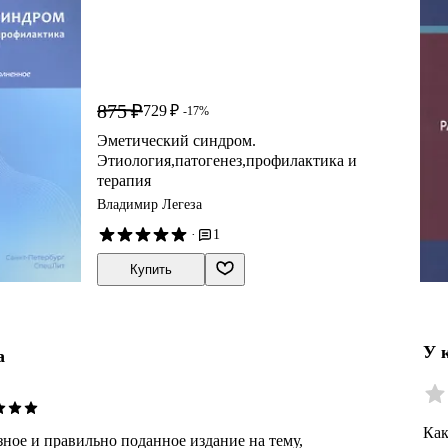
875 ₽
729 ₽
-17%
Эметический синдром.
Этиология,патогенез,профилактика и
терапия
Владимир Легеза
·
1
Купить
У 
а
Как
ное и правильно поданное издание на тему,