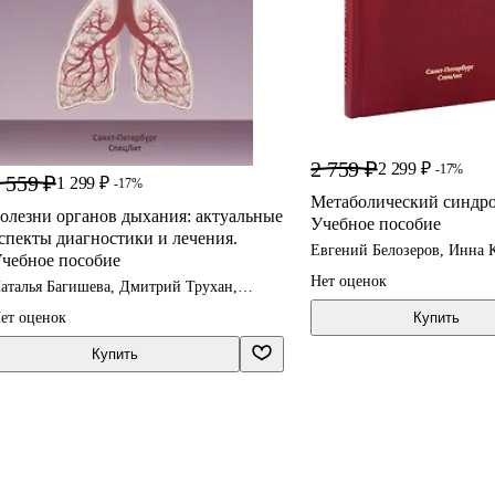
2 759 ₽
2 299 ₽
-17%
 559 ₽
1 299 ₽
-17%
Метаболический синдро
олезни органов дыхания: актуальные
Учебное пособие
спекты диагностики и лечения.
Евгений Белозеров, Инна 
чебное пособие
Александр Сметанин
Нет оценок
аталья Багишева, Дмитрий Трухан,
ергей Филимонов
ет оценок
Купить
Купить