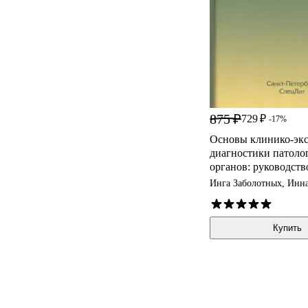
875 ₽
729 ₽
-17%
Основы клинико-эк
диагностики патоло
органов: руководство
изд., испр. и доп.
Инга Заболотных, Инн
Кантемирова
Купить