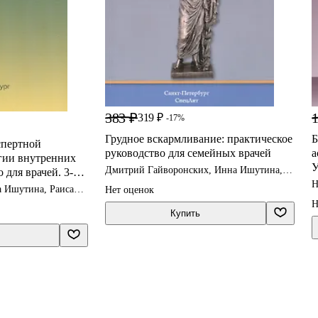
383 ₽
1
319 ₽
-17%
Грудное вскармливание: практическое
Б
спертной
руководство для семейных врачей
а
гии внутренних
У
Дмитрий Гайворонских, Инна Ишутина,
 для врачей. 3-е
Андрей Шмидт
Н
а Ишутина, Раиса
Нет оценок
С
Н
Купить