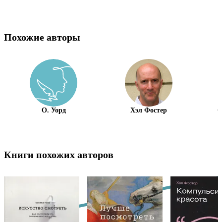
Похожие авторы
О. Уорд
Хэл Фостер
С
Книги похожих авторов