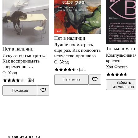
Нет в наличии
Лучше посмотреть
Только в магаз
Нет в наличии
еще раз. Как полюбить
Компульсивная
Искусство смотреть.
искусство прошлого
красота
Как воспринимать
О. Уорд
современное
Хэл Фостер
1
·
искусство
О. Уорд
Похожее
4
·
 Забрать

из магазина
Похожее
8 495 424-84-44