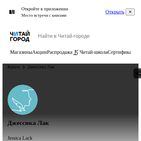
Откройте в приложении
Открыть
Место встречи с книгами
Магазины
Акции
Распродажа
Читай-школа
Сертификаты
П
Книги
Джессика Лак
Джессика Лак
Jessica Lack