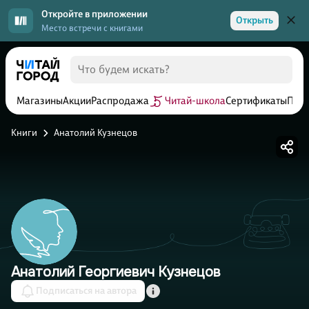
Откройте в приложении
Открыть
Место встречи с книгами
Магазины
Акции
Распродажа
Читай-школа
Сертификаты
Прог
Книги
Анатолий Кузнецов
Анатолий Георгиевич Кузнецов
Подписаться на автора