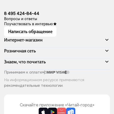
8 495 424-84-44
Вопросы и ответы
Поучаствовать в интервью
Написать обращение
Интернет-магазин
Акции
Розничная сеть
Распродажа
Доставка и оплата
Адреса магазинов
Знаем, что почитать
Программа лояльности
Книжный Дозор
Подарочные сертификаты
О компании
Скоро в продаже
Принимаем к оплате
Правила продажи
Читай-город для бизнеса
Эксклюзивные новинки
На информационном ресурсе применяются
Политика конфиденциальности
Хотите у нас работать?
Лучшие из лучших
рекомендательные технологии
.
Читай-журнал
Книжные циклы
Что ещё почитать?
Скачайте приложение «Читай-город»