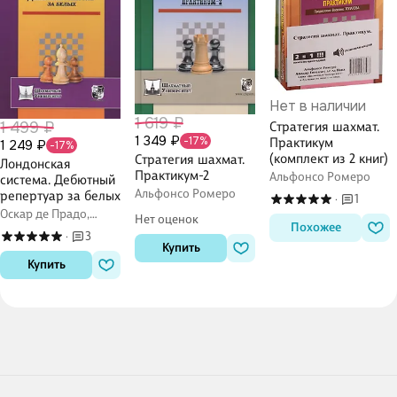
Нет в наличии
1 619 ₽
1 499 ₽
Стратегия шахмат.
1 349 ₽
-17%
Практикум
1 249 ₽
-17%
(комплект из 2 книг)
Стратегия шахмат.
Лондонская
Практикум-2
Альфонсо Ромеро
система. Дебютный
Альфонсо Ромеро
репертуар за белых
1
·
Оскар де Прадо,
Нет оценок
Похожее
Альфонсо Ромеро
3
·
Купить
Купить