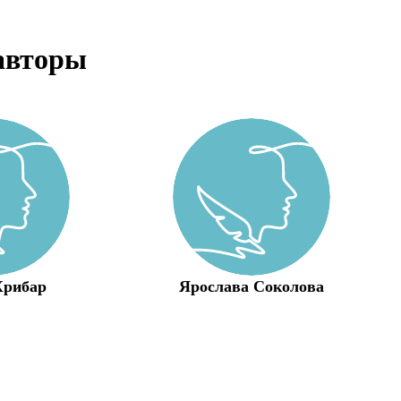
авторы
Хрибар
Ярослава Соколова