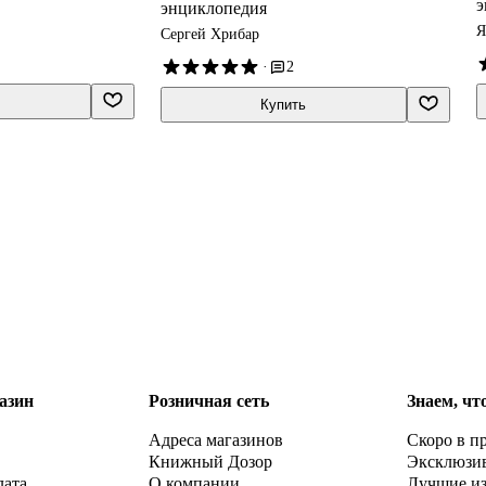
э
энциклопедия
Я
Сергей Хрибар
·
2
Купить
азин
Розничная сеть
Знаем, чт
Адреса магазинов
Скоро в п
Книжный Дозор
Эксклюзи
лата
О компании
Лучшие и