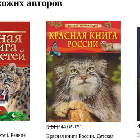
хожих авторов
4
539 ₽
449 ₽
-17%
етей. Редкие
З
Красная книга России. Детская