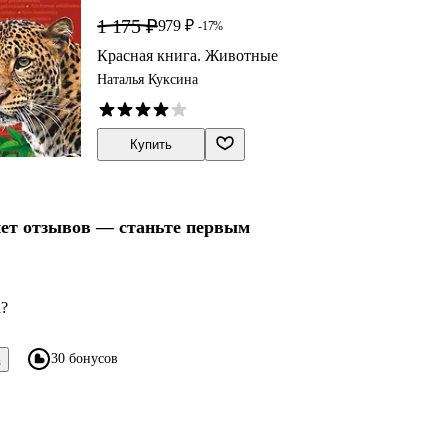
1 175 ₽
979 ₽
-17%
Красная книга. Животные
Наталья Куксина
Купить
нет отзывов — станьте первым
а?
30 бонусов
в