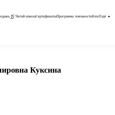
родажа
Читай-школа
Сертификаты
Программа лояльности
Блог
Ещё
мировна Куксина