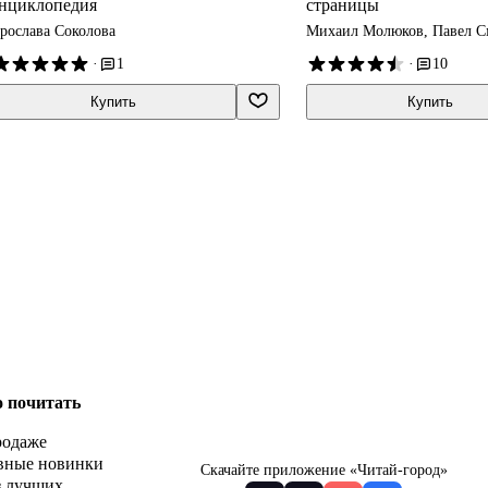
нциклопедия
страницы
рослава Соколова
Михаил Молюков, Павел 
·
1
·
10
Купить
Купить
о почитать
родаже
вные новинки
Скачайте приложение «Читай-город»
з лучших