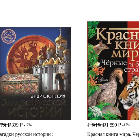
79 ₽
1 919 ₽
399 ₽
1 599 ₽
-17%
-17%
агадки русской истории :
Красная книга мира. Че