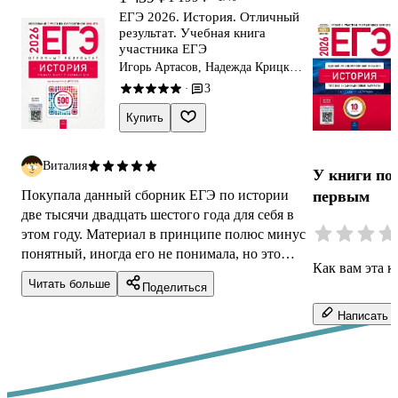
ЕГЭ 2026. История. Отличный
результат. Учебная книга
участника ЕГЭ
Игорь Артасов, Надежда Крицкая,
Ольга Мельникова
3
·
Купить
Виталия
У книги по
Покупала данный сборник ЕГЭ по истории
первым
две тысячи двадцать шестого года для себя в
этом году. Материал в принципе полюс минус
понятный, иногда его не понимала, но это
Как вам эта к
моя личная проблема из-за болезни...
Читать больше
Поделиться
Написать о