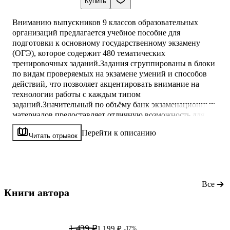
Купить
Вниманию выпускников 9 классов образовательных
организаций предлагается учебное пособие для
подготовки к основному государственному экзамену
(ОГЭ), которое содержит 480 тематических
тренировочных заданий.Задания сгруппированы в блоки
по видам проверяемых на экзамене умений и способов
действий, что позволяет акцентировать внимание на
технологии работы с каждым типом
заданий.Значительный по объёму банк экзаменационных
материалов предоставляет отличную возможность для
интенсивной тренировки и овладения необходимыми для
Перейти к описанию
успешной сдачи ОГЭ знаниями, умениями и навыками.В
Читать отрывок
конце книги даны ответы для самопроверки на задания
части 1 экзаменационной работы, основное содержание
ответов и критерии оцен
Все
Книги автора 
1 439 ₽
1 199 ₽
-17%