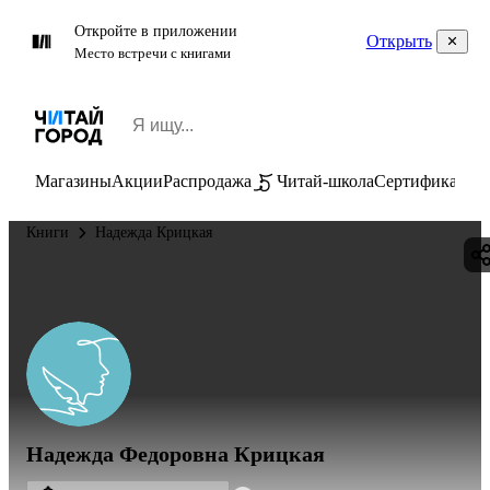
Откройте в приложении
Открыть
Место встречи с книгами
Магазины
Акции
Распродажа
Читай-школа
Сертификаты
П
Книги
Надежда Крицкая
Надежда Федоровна Крицкая