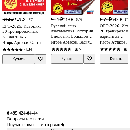
914 ₽
659 ₽
914 ₽
749 ₽
549 ₽
749 ₽
-18%
-17
-18%
Русский язык.
ОГЭ-2026. Ист
ЕГЭ-2026. История.
Математика. История.
20 тренировоч
30 тренировочных
Биология. Большой
вариантов
вариантов
сборник
экзаменационн
экзаменационных
Игорь Артасов, Василий
Игорь Артасов, 
Игорь Артасов, Ольга
тренировочных
работ для подг
работ
Воробьев, Людмила
Крицкая, Ольга
Мельникова
5
5
4
·
·
·
Степанова
Мельникова
вариантов
к основному
проверочных работ
государственн
Купить
Купить
Купить
для подготовки к ВПР.
экзамену
5 класс
8 495 424-84-44
Вопросы и ответы
Поучаствовать в интервью