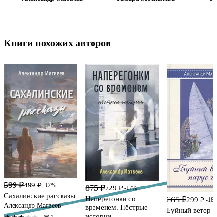
Книги похожих авторов
599 ₽
499 ₽
-17%
875 ₽
729 ₽
-17%
Сахалинские рассказы
365 ₽
Наперегонки со
299 ₽
-18
Александр Матвеев
временем. Пёстрые
Буйный ветер п
истории