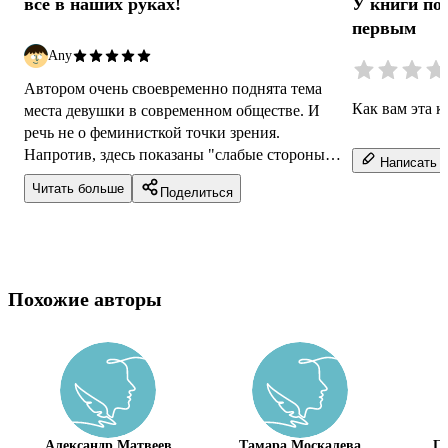
все в наших руках!
У книги по
первым
Any
Автором очень своевременно поднята тема
Как вам эта к
места девушки в современном обществе. И
речь не о феминисткой точки зрения.
Напротив, здесь показаны "слабые стороны"
Написать о
обеих сторон. Но все же не стоит забывать ...
Читать больше
Поделиться
Похожие авторы
Александр Матвеев
Тамара Москалева
Га