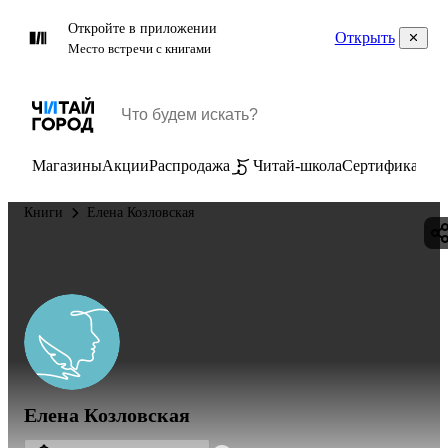
Откройте в приложении
Открыть
Место встречи с книгами
Магазины
Акции
Распродажа
Читай-школа
Сертификаты
П
Книги
Елена Козловская
Елена Козловская