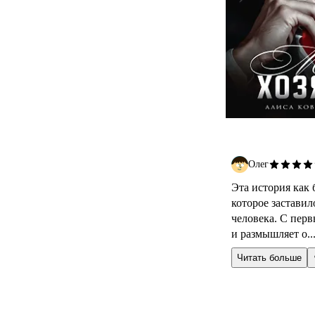
Олег
Эта история как
которое застави
человека. С перв
и размышляет о..
Читать больше