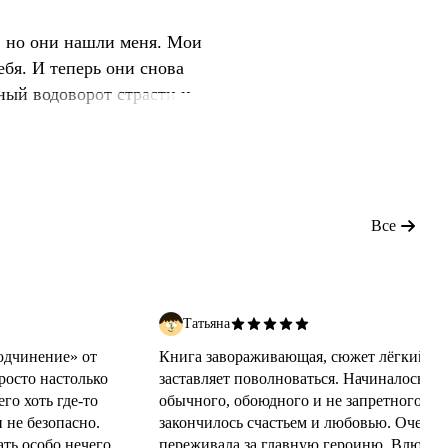
, но они нашли меня. Мои
ебя. И теперь они снова
ный водоворот страсти и
что у меня есть тайна.
знать…
Все
Татьяна
одчинение» от
Книга завораживающая, сюжет лёгкий, н
росто настолько
заставляет поволноваться. Начиналось всё
его хоть где-то
обычного, обоюдного и не запретного, а
 не безопасно.
закончилось счастьем и любовью. Очень
ть особо нечего,
переживала за главную героиню. Влюбит