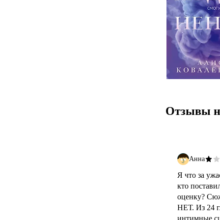
Отзывы н
Анна
Я что за уж
кто постави
оценку? Сю
НЕТ. Из 24 г
интимные сц