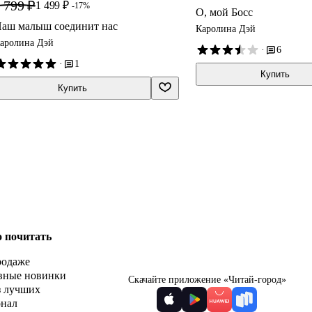
 799 ₽
1 499 ₽
-17%
О, мой Босс
аш малыш соединит нас
Каролина Дэй
аролина Дэй
·
6
·
1
Купить
Купить
о почитать
родаже
вные новинки
Скачайте приложение «Читай-город»
з лучших
рнал