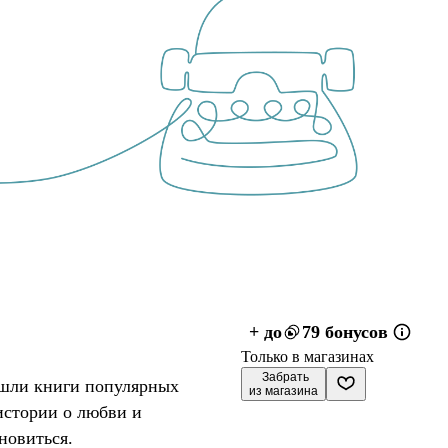
+ до
79 бонусов
Только в магазинах
 Забрать

ошли книги популярных
из магазина
истории о любви и
новиться.