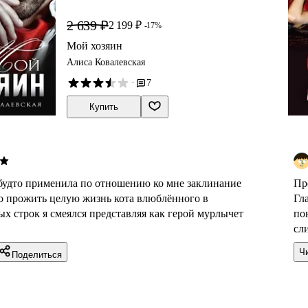
2 639 ₽
2 199 ₽
-17%
Мой хозяин
Алиса Ковалевская
·
7
Купить
 будто применила по отношению ко мне заклинание
Пр
ло прожить целую жизнь кота влюблённого в
Гл
ых строк я смеялся представляя как герой мурлычет
по
.
сли
Ч
Поделиться