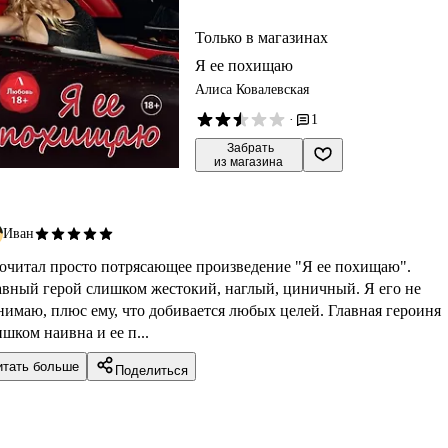
Только в магазинах
Я ее похищаю
Алиса Ковалевская
·
1
 Забрать

из магазина
Иван
очитал просто потрясающее произведение "Я ее похищаю".
авный герой слишком жестокий, наглый, циничный. Я его не
нимаю, плюс ему, что добивается любых целей. Главная героиня
шком наивна и ее п...
итать больше
Поделиться