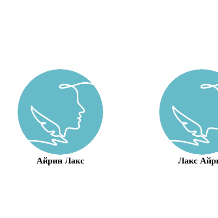
Айрин Лакс
Лакс Айр