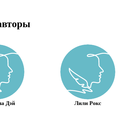
авторы
а Дэй
Лили Рокс