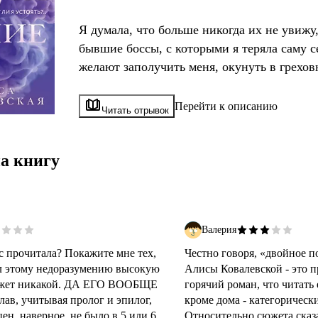
Я думала, что больше никогда их не увижу
бывшие боссы, с которыми я теряла саму с
желают заполучить меня, окунуть в грехов
искушения.
Но я буду бороться до последнего, потому 
Перейти к описанию
Читать отрывок
Тайна, которую они никогда не должны у
а книгу
Валерия
ас прочитала? Покажите мне тех,
Честно говоря, «двойное п
л этому недоразумению высокую
Алисы Ковалевской - это п
жет никакой. ДА ЕГО ВООБЩЕ
горячий роман, что читать 
лав, учитывая пролог и эпилог,
кроме дома - категорически
ен, наверное, не было в 5 или 6
Относительно сюжета сказа