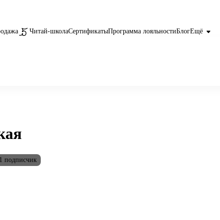
родажа
Читай-школа
Сертификаты
Программа лояльности
Блог
Ещё
кая
1 подписчик