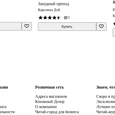
1
Занудный препод
Н
Каролина Дэй
К
·
3
Купить
азин
Розничная сеть
Знаем, чт
Адреса магазинов
Скоро в п
Книжный Дозор
Эксклюзи
лата
О компании
Лучшие и
яльности
Читай-город для бизнеса
Читай-жу