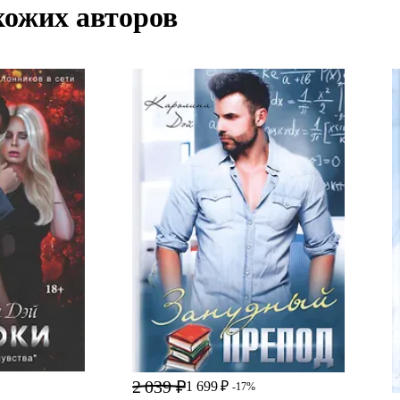
хожих авторов
2 039 ₽
1 699 ₽
-17%