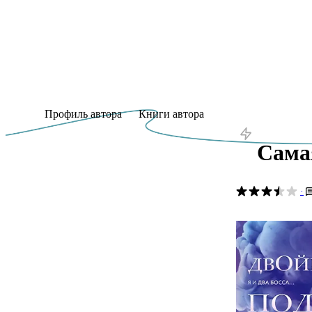
Профиль автора
Книги автора
Сама
·