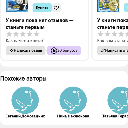
Костовска, Дмитрий
К
Купить
Молодцов
М
У книги пока нет отзывов —
У книги пок
станьте первым
станьте пер
Как вам эта книга?
Как вам эта кн
Написать отзыв
30 бонусов
Написать от
Похожие авторы
Евгений Домогацких
Нина Неклюкова
Татьяна Гера