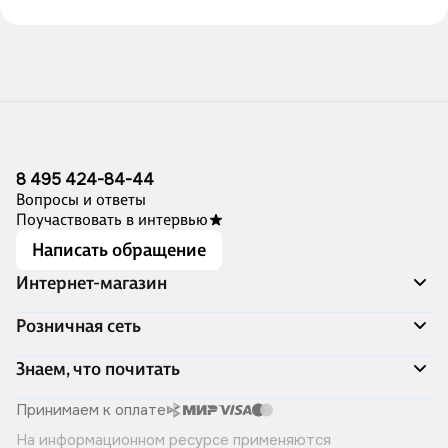
8 495 424-84-44
Вопросы и ответы
Поучаствовать в интервью
Написать обращение
Интернет-магазин
Акции
Розничная сеть
Распродажа
Доставка и оплата
Адреса магазинов
Знаем, что почитать
Программа лояльности
Книжный Дозор
Подарочные сертификаты
О компании
Скоро в продаже
Принимаем к оплате
Правила продажи
Читай-город для бизнеса
Эксклюзивные новинки
На информационном ресурсе применяются
Политика конфиденциальности
Хотите у нас работать?
Лучшие из лучших