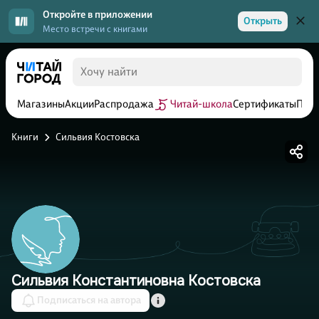
Откройте в приложении
Открыть
Место встречи с книгами
Магазины
Акции
Распродажа
Читай-школа
Сертификаты
Прог
Книги
Сильвия Костовска
Сильвия Константиновна Костовска
Подписаться на автора