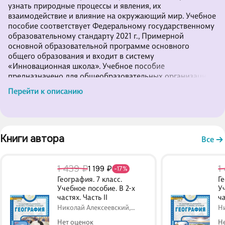
узнать природные процессы и явления, их
взаимодействие и влияние на окружающий мир. Учебное
пособие соответствует Федеральному государственному
образовательному стандарту 2021 г., Примерной
основной образовательной программе основного
общего образования и входит в систему
«Инновационная школа». Учебное пособие
предназначено для общеобразовательных организаций.
Перейти к описанию
Книги автора 
Все
1 439 ₽
1
1 199 ₽
-17%
География. 7 класс.
Ге
Учебное пособие. В 2-х
У
частях. Часть II
ча
Николай Алексеевский,
Ни
Сергей Банников, Евгений
Се
Нет оценок
Н
Домогацких, Сильвия
Д