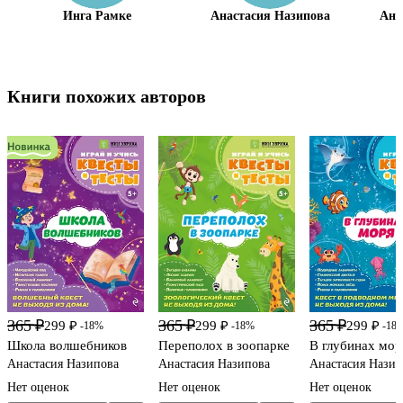
Инга Рамке
Анастасия Назипова
Ана
Книги похожих авторов
365 ₽
365 ₽
365 ₽
299 ₽
299 ₽
299 ₽
-18%
-18%
-18
Школа волшебников
Переполох в зоопарке
В глубинах мор
Анастасия Назипова
Анастасия Назипова
Анастасия Назип
Нет оценок
Нет оценок
Нет оценок