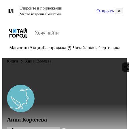
Откройте в приложении
Открыть
Место встречи с книгами
Магазины
Акции
Распродажа
Читай-школа
Сертификаты
П
Книги
Анна Королева
Анна Королева