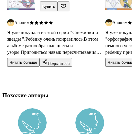
Купить
Аноним
Аноним
Я уже покупала из этой серии "Снежинки и
Я уже покупа
звезды ".Ребенку очень понравилось.В этом
"орфографиче
альбоме разнообразные цветы и
немного усло
узоры.Пригодиться навык пересчитывания
ребенку приг
клеток (по прямой и диагонали
клеток.Разви
Читать больше
Читать больш
Поделиться
).Ориентирование в...
...
Похожие авторы