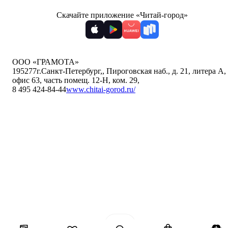
Скачайте приложение «Читай-город»
ООО «ГРАМОТА»
195277
г.Санкт-Петербург,
,
Пироговская наб., д. 21, литера А,
офис 63, часть помещ. 12-Н, ком. 29
,
8 495 424-84-44
www.chitai-gorod.ru/