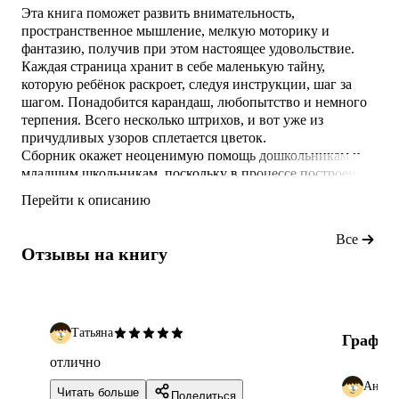
Эта книга поможет развить внимательность,
пространственное мышление, мелкую моторику и
фантазию, получив при этом настоящее удовольствие.
Каждая страница хранит в себе маленькую тайну,
которую ребёнок раскроет, следуя инструкции, шаг за
шагом. Понадобится карандаш, любопытство и немного
терпения. Всего несколько штрихов, и вот уже из
причудливых узоров сплетается цветок.
Сборник окажет неоценимую помощь дошкольникам и
младшим школьникам, поскольку в процессе построения
рисунка происходит развитие мышления и
Перейти к описанию
пространственного воображения ребёнка, что напрямую
влияет на становление его умственных способностей.
Все
Навык пересчитывания клеток пригодится не только на
Отзывы на книгу
уроках математики в началь
Татьяна
Графич
отлично
Антон
Читать больше
Поделиться