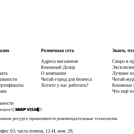
азин
Розничная сеть
Знаем, чт
Адреса магазинов
Скоро в п
Книжный Дозор
Эксклюзи
лата
О компании
Лучшие и
яльности
Читай-город для бизнеса
Читай-жу
ертификаты
Хотите у нас работать?
Книжные 
ажи
Что ещё п
ьности
плате
онном ресурсе применяются
рекомендательные технологии
.
офис 63, часть помещ. 12-Н, ком. 29
,