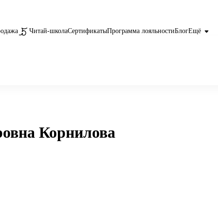
родажа
Читай-школа
Сертификаты
Программа лояльности
Блог
Ещё
ровна Корнилова