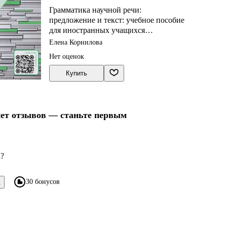
Грамматика научной речи:
предложение и текст: учебное пособие
для иностранных учащихся
инженерно-технического профиля (В1–
Елена Корнилова
В2)
Нет оценок
Купить
нет отзывов — станьте первым
а?
30 бонусов
в