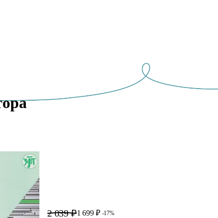
ора 
2 039 ₽
1 699 ₽
-17%