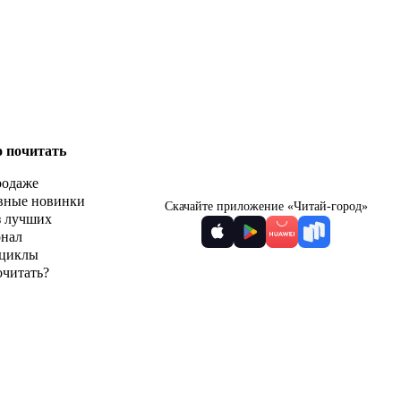
о почитать
родаже
вные новинки
Скачайте приложение «Читай-город»
з лучших
рнал
циклы
очитать?