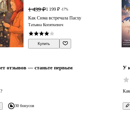
1 439 ₽
1 199 ₽
-17%
Как Сима встречала Пасху
Татьяна Копяткевич
Купить
нет отзывов — станьте первым
У 
а?
Как
30 бонусов
в