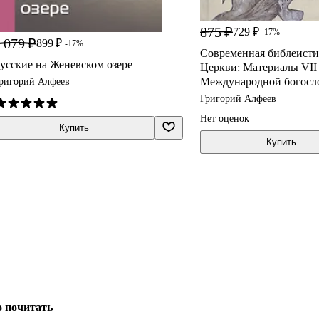
875 ₽
729 ₽
-17%
 079 ₽
899 ₽
-17%
Современная библеисти
усские на Женевском озере
Церкви: Материалы VII
Международной богосл
ригорий Алфеев
конференции Русс
Григорий Алфеев
Нет оценок
Купить
Купить
о почитать