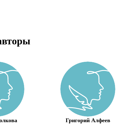
авторы
олкова
Григорий Алфеев