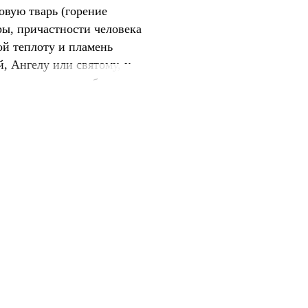
овую тварь (горение
еры, причастности человека
ой теплоту и пламень
, Ангелу или святому, у
и возникновения обычая
ы, о смысле этого