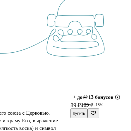
+ до
13 бонусов
89 ₽
109 ₽
-18%
го союза с Церковью.
Купить
у и храму Его, выражение
ягкость воска) и символ