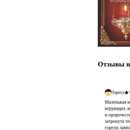
Отзывы н
Лариса
Маленькая и
верующих людей. Недавно прочитала книгу "Н
и пророчест
затронута т
горели лампа