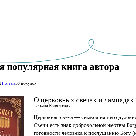
я популярная книга автора
1 отзыв
38 покупок
О церковных свечах и лампадах
Татьяна Копяткевич
Церковная свеча — символ нашего духовно
Свечи есть знак добровольной жертвы Бог
готовности человека к послушанию Богу (м