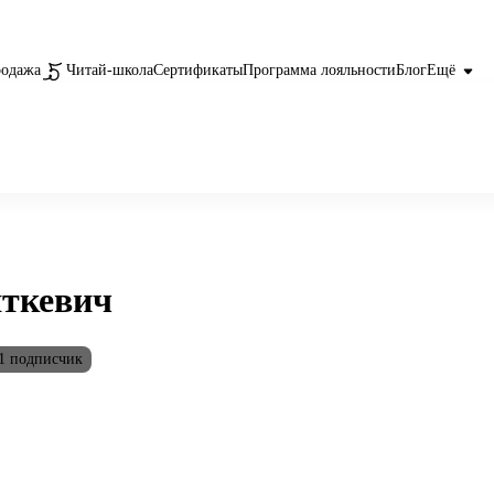
родажа
Читай-школа
Сертификаты
Программа лояльности
Блог
Ещё
яткевич
1 подписчик