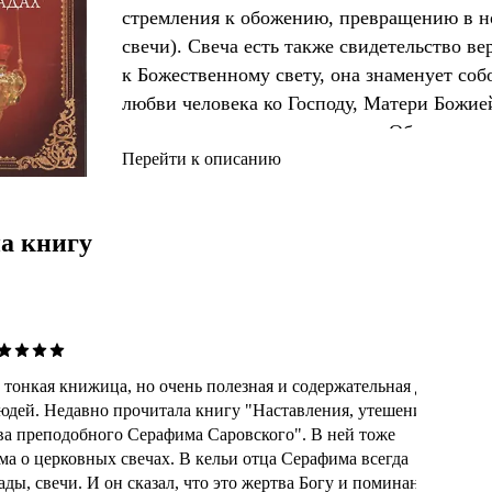
стремления к обожению, превращению в н
свечи). Свеча есть также свидетельство в
к Божественному свету, она знаменует соб
любви человека ко Господу, Матери Божией
ликов которых свеча ставится. Об истори
зажигать свечи и лампады во время молитв
Перейти к описанию
действия рассказывается в этой брошюре.
а книгу
 тонкая книжица, но очень полезная и содержательная для
аставления, утешения
ва преподобного Серафима Саровского". В ней тоже
ема о церковных свечах. В кельи отца Серафима всегда
ды, свечи. И он сказал, что это жертва Богу и поминание