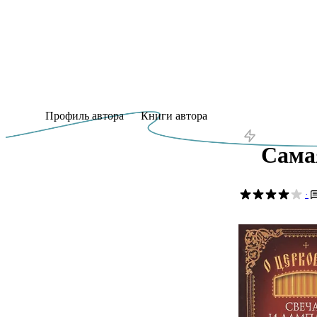
Профиль автора
Книги автора
Сама
·