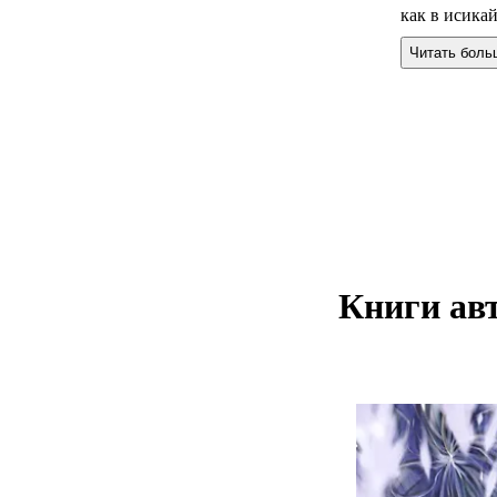
как в исикай
но жизнь д
Читать боль
файтинг , со
все остальн
комплимент
Книги авт