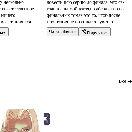
у несколько
довести всю серию до финала. Что самое
ерхъестественное.
главное на мой взгляд в абсолютно всех
т ничего
финальных томах это то, чтоб после
 все становится
прочтения не возникало чувства
да некоторые
недосказанности и здесь в этом плане всё
Читать больше
ься
Поделиться
ают развиваться. К
очень хорошо. Как и во многих
 заканчивается,
представителях корейской манхвы здесь в
вается как раз
персонажи нарисованы красивыми с тон
ня становится более
чертами лиц.
онцовка могла быть
тавила манхве 6 из
Все