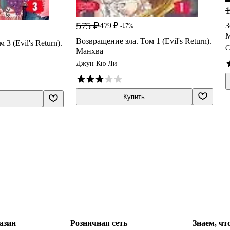
1
575 ₽
479 ₽
З
-17%
М
Возвращение зла. Том 1 (Evil's Return).
3 (Evil's Return).
С
Манхва
Джун Кю Ли
Купить
азин
Розничная сеть
Знаем, чт