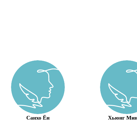
Санхо Ён
Хьюнг Мин