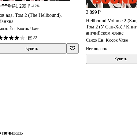
 559 ₽
1 299 ₽
-17%
3 899 ₽
ов ада. Том 2 (The Hellbound).
Hellbound Volume 2 (San
анхва
Том 2 (У Сан-Хо) / Кни
анхо Ён, Кюсок Чхве
английском языке
·
22
Санхо Ён, Кюсок Чхве
Купить
Нет оценок
Купить
о почитать