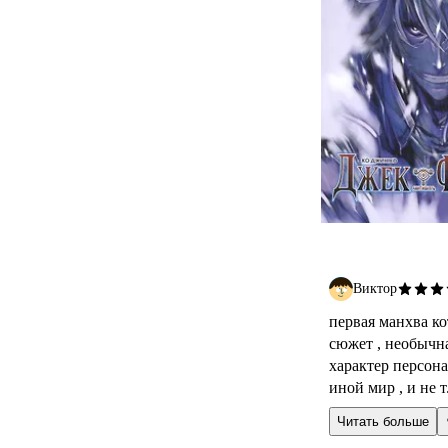
Виктор
первая манхва к
сюжет , необычн
характер персона
иной мир , и не т.
Читать больше