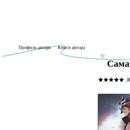
Профиль автора
Книги автора
Сама
·