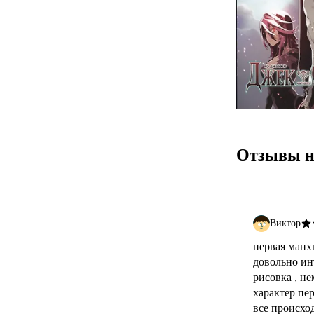
Отзывы н
Виктор
первая манх
довольно ин
рисовка , н
характер пе
все происход