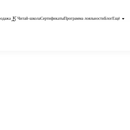
родажа
Читай-школа
Сертификаты
Программа лояльности
Блог
Ещё