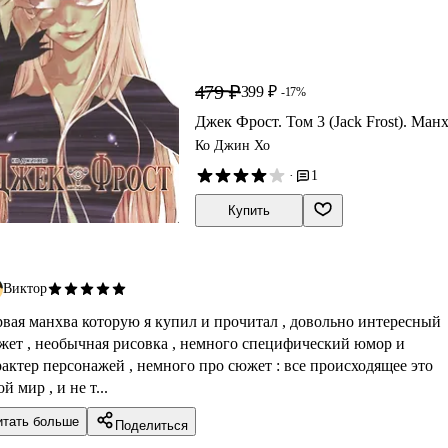
479 ₽
399 ₽
-17%
Джек Фрост. Том 3 (Jack Frost). Ман
Ко Джин Хо
·
1
Купить
Виктор
рвая манхва которую я купил и прочитал , довольно интересный
жет , необычная рисовка , немного специфический юмор и
рактер персонажей , немного про сюжет : все происходящее это
й мир , и не т...
итать больше
Поделиться