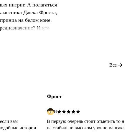
ных интриг. А полагаться
оклассника Джека Фроста,
 принца на белом коне.
редназначение? И кто
Все
Фрост
И
если вам
В первую очередь стоит отметить то наск
подобные истории.
на стабильно высоком уровне мангаке уд