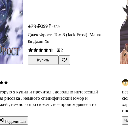
479 ₽
399 ₽
-17%
Джек Фрост. Том 8 (Jack Frost). Манхва
Ко Джин Хо
·
2
Купить
оторую я купил и прочитал , довольно интересный
пе
ая рисовка , немного специфический юмор и
сю
жей , немного про сюжет : все происходящее это
ха
..
ино
Ч
Поделиться