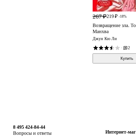
267 ₽
219 ₽
-18%
Возвращение зла. Том 
Манхва
Джун Кю Ли
·
2
Купить
8 495 424-84-44
Интернет-маг
Вопросы и ответы