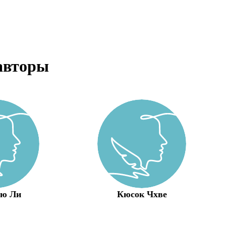
авторы
Кю Ли
Кюсок Чхве