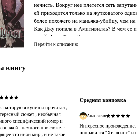
нечисть. Вокруг нее плетется сеть запутан
ей приходится только на жутковатого одн
более похожего на маньяка-убийцу, чем на
Как Джу попала в Амитивилль? В чем ее п
такой Джек Фрост?
Перейти к описанию
а книгу
Средняя концовка
ва которую я купил и прочитал ,
тересный сюжет , необычная
Анастасия
емного специфический юмор и
Интересное произведение, 
рсонажей , немного про сюжет :
понравился "Хеллсинг" и 
ящее это иной мир , и не такое