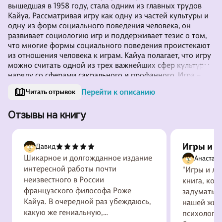
вышедшая в 1958 году, стала одним из главных трудов
Кайуа. Рассматривая игру как одну из частей культуры и
одну из форм социального поведения человека, он
развивает социологию игр и поддерживает тезис о том,
что многие формы социального поведения проистекают
из отношения человека к играм. Кайуа полагает, что игру
можно считать одной из трех важнейших сфер культуры
наряду со сферами сакрального и профанного. Игра –
это виртуальная реальность, в которой можно
Перейти к описанию
Читать отрывок
смоделировать то, что невозможно в повседневной
жизни.
Отзывы на книгу
Игры и л
Давид
Шикарное и долгожданное издание
Анастаси
интересной работы почти
"Игры и лю
неизвестного в России
книга, кот
французского философа Роже
задуматься
Кайуа. В очередной раз убеждаюсь,
нашей жизн
какую же гениальную,
психологич