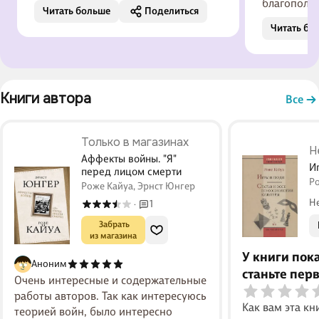
оригинальную и всегда актуальную
благополуч
Читать больше
Поделиться
тему для книги выбрал автор. Ведь,
различные 
Читать бо
чем дальше живём, тем игры всё
от ее роли
больше становятся частью нашей
взрослых, 
жизни. Перечитываю с большим
обществе и
удовольствием.
аргументир
Книги автора 
только фор
Все
способ об
обучения. 
Только в магазинах
размышлять
Н
Аффекты войны. "Я"
на наше мы
И
перед лицом смерти
социальны
Р
Роже Кайуа, Эрнст Юнгер
смысл жиз
Н
1
·
 Забрать

из магазина
У книги пок
Аноним
станьте пер
Очень интересные и содержательные
работы авторов. Так как интересуюсь
Как вам эта кн
теорией войн, было интересно