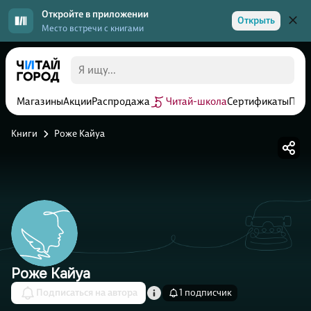
Откройте в приложении
Открыть
Место встречи с книгами
Магазины
Акции
Распродажа
Читай-школа
Сертификаты
Прог
Книги
Роже Кайуа
Роже Кайуа
Подписаться на автора
1 подписчик