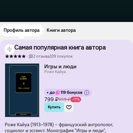
Профиль автора
Книги автора
Самая популярная книга автора
2 отзыва
209 покупок
·
Игры и люди
Роже Кайуа
+ до
119 бонусов
799 ₽
959 ₽
-17%
Купить
Роже Кайуа (1913–1978) – французский антрополог,
социолог и эссеист. Монография "Игры и люди",