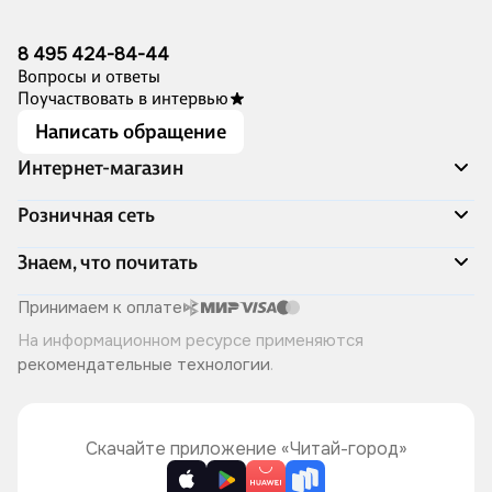
8 495 424-84-44
Вопросы и ответы
Поучаствовать в интервью
Написать обращение
Интернет-магазин
Акции
Розничная сеть
Распродажа
Доставка и оплата
Адреса магазинов
Знаем, что почитать
Программа лояльности
Книжный Дозор
Подарочные сертификаты
О компании
Скоро в продаже
Принимаем к оплате
Правила продажи
Читай-город для бизнеса
Эксклюзивные новинки
На информационном ресурсе применяются
Политика конфиденциальности
Хотите у нас работать?
Лучшие из лучших
рекомендательные технологии
.
Читай-журнал
Книжные циклы
Что ещё почитать?
Скачайте приложение «Читай-город»