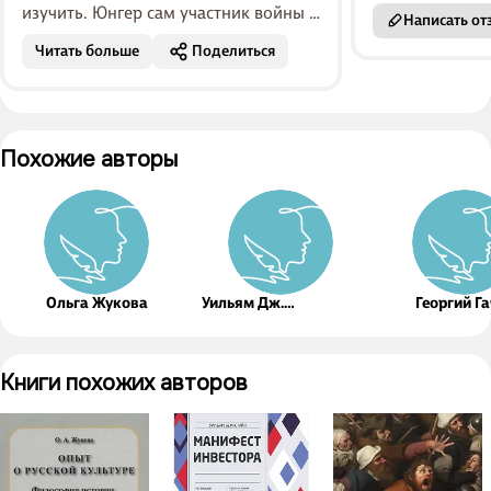
изучить. Юнгер сам участник войны и
Написать от
сыграл далеко не последнюю роль в
Читать больше
Поделиться
формировании идеологии 20 века ...
Похожие авторы
Ольга Жукова
Уильям Дж.
Георгий Г
Бернстайн
Книги похожих авторов