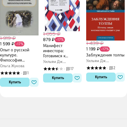
1 055 ₽
1 919 ₽
879 ₽
-17%
1 439 ₽
1 599 ₽
-17%
Манифест
1 199 ₽
-17%
Опыт о русской
инвестора:
Заблуждения толпы
культуре.
Готовимся к
Философия
Уильям Дж.
потрясениям,
Уильям Дж.
истории,
Бернстайн
Ольга Жукова
процветанию и
Бернстайн
2
·
17
·
литературы и
всему остальному
1
·
искусства
Купить
Купить
Купить