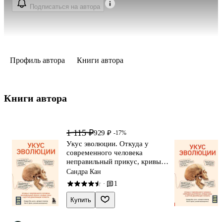
Подписаться на автора
Профиль автора
Книги автора
Книги автора 
1 115 ₽
929 ₽
-17%
Укус эволюции. Откуда у
современного человека
неправильный прикус, кривые
зубы и другие деформации
Сандра Кан
челюсти
1
·
Купить