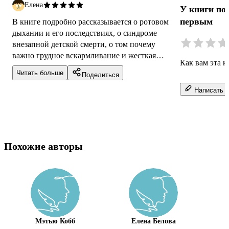
Елена
У книги по
первым
В книге подробно рассказывается о ротовом
дыхании и его последствиях, о синдроме
внезапной детской смерти, о том почему
важно грудное вскармливание и жесткая
Как вам эта к
пища в раннем детском возрасте и о многом ...
Читать больше
Поделиться
Написать о
Похожие авторы
Мэтью Кобб
Елена Белова