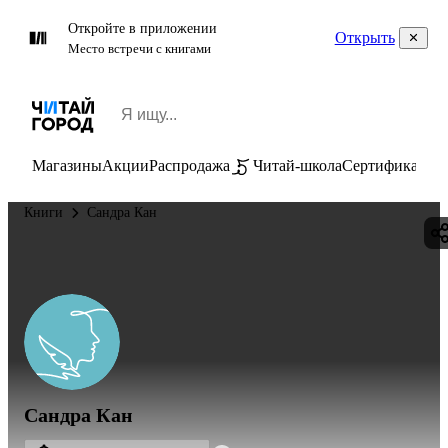
Откройте в приложении
Открыть
Место встречи с книгами
Магазины
Акции
Распродажа
Читай-школа
Сертификаты
П
Книги
Сандра Кан
Сандра Кан