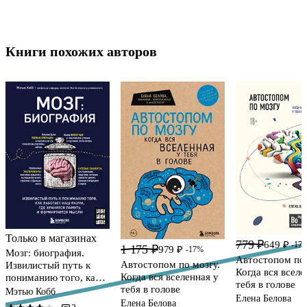
Книги похожих авторов
Только в магазинах
779 ₽
649 ₽
-17
1 175 ₽
979 ₽
-17%
Мозг: биография.
Автостопом по 
Автостопом по мозгу.
Извилистый путь к
Когда вся вселе
Когда вся вселенная у
пониманию того, как
тебя в голове
тебя в голове
работает наш разум,
Мэтью Кобб
Елена Белова
где хранится память и
Елена Белова