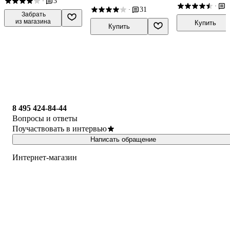
3
·
формируются мысли
1
·
31
·
 Забрать

из магазина
Купить
Купить
8 495 424-84-44
Вопросы и ответы
Поучаствовать в интервью
Написать обращение
Интернет-магазин