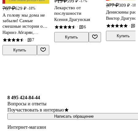
719 ₽
599 ₽
-17%
377 ₽
309 ₽
-18
767 ₽
Лекарство от
629 ₽
-18%
Денискины рас
послушности
А голову мы дома не
Виктор Драгунс
Ксения Драгунская
забыли! Самые
7
смешные истории о
·
6
·
школе
Наринэ Абгарян,
Купить
Купить
Аркадий Аверченко,
7
·
Вера Гамаюн
Купить
8 495 424-84-44
Вопросы и ответы
Поучаствовать в интервью
Написать обращение
Интернет-магазин