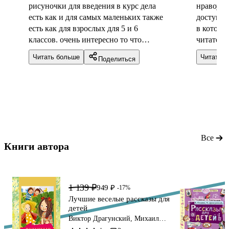
рисуночки для введения в курс дела
нравоучи
есть как и для самых маленьких также
доступно
есть как для взрослых для 5 и 6
в которы
классов. очень интересно то что
читатели
половина книжки взяла в коричневый
тексту. 
Читать больше
Читать 
Поделиться
цвет с рисунками это очень продаёт
весело. 
особенности ей
любовь к
издание,
белые ст
много ил
Все
Книги автора 
1 139 ₽
949 ₽
-17%
Лучшие веселые рассказы для
детей
Виктор Драгунский, Михаил
Зощенко, Леонид Каминский