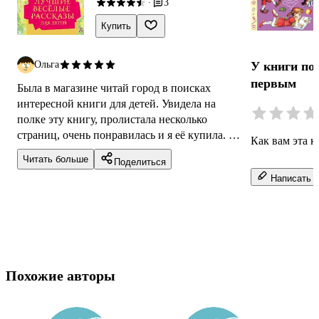
3
·
Купить
У книги по
Ольга
первым
Была в магазине читай город в поисках
интересной книги для детей. Увидела на
полке эту книгу, пролистала несколько
страниц, очень понравилась и я её купила. И
Как вам эта к
не пожалела, мои дети прочитали её с боль...
Читать больше
Поделиться
Написать о
Похожие авторы