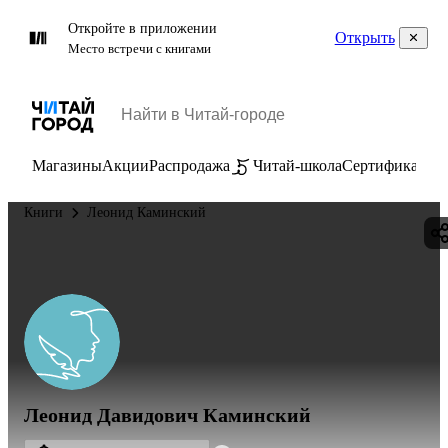
Откройте в приложении
Открыть
Место встречи с книгами
Магазины
Акции
Распродажа
Читай-школа
Сертификаты
П
Книги
Леонид Каминский
Леонид Давидович Каминский