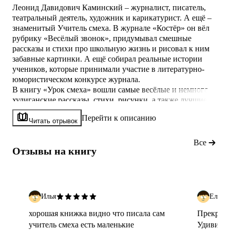
Леонид Давидович Каминский – журналист, писатель,
театральный деятель, художник и карикатурист. А ещё –
знаменитый Учитель смеха. В журнале «Костёр» он вёл
рубрику «Весёлый звонок», придумывал смешные
рассказы и стихи про школьную жизнь и рисовал к ним
забавные картинки. А ещё собирал реальные истории
учеников, которые принимали участие в литературно-
юмористическом конкурсе журнала.
В книгу «Урок смеха» вошли самые весёлые и немного
хулиганские рассказы, стихи, рисунки, а также лучшие
истории конкурса «И все засмеялись!».
Перейти к описанию
Издание к 90-летию Леонида Давидовича Каминского.
Читать отрывок
Для среднего школьного возраста.
Все
Отзывы на книгу
Илья
Елена
хорошая книжка видно что писала сам
Прекрасн
учитель смеха есть маленькие
Удивител