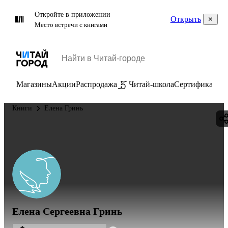
Откройте в приложении
Открыть
Место встречи с книгами
Магазины
Акции
Распродажа
Читай-школа
Сертификаты
П
Книги
Елена Гринь
Елена Сергеевна Гринь