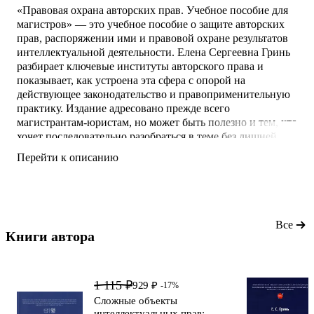
«Правовая охрана авторских прав. Учебное пособие для
магистров» — это учебное пособие о защите авторских
прав, распоряжении ими и правовой охране результатов
интеллектуальной деятельности. Елена Сергеевна Гринь
разбирает ключевые институты авторского права и
показывает, как устроена эта сфера с опорой на
действующее законодательство и правоприменительную
практику. Издание адресовано прежде всего
магистрантам-юристам, но может быть полезно и тем, кто
хочет последовательно разобраться в теме без лишней
теории и общих формулировок. Пособие помогает
Перейти к описанию
понять, как соотносятся нормы гражданского права,
интеллектуальная собственность и практические способы
защиты интересов правообладателей.
О
Все
Книги автора 
1 115 ₽
929 ₽
-17%
Сложные объекты
интеллектуальных прав: