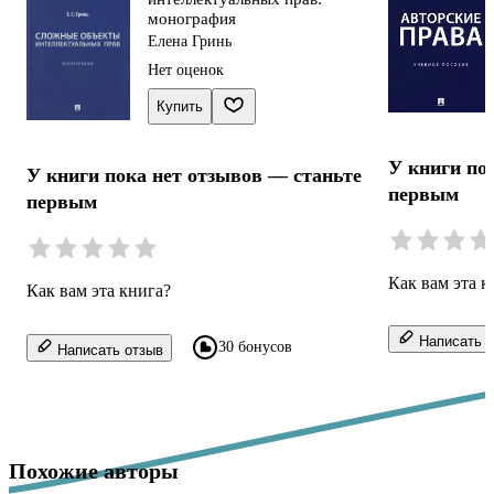
монография
Елена Гринь
Нет оценок
Купить
У книги по
У книги пока нет отзывов — станьте
первым
первым
Как вам эта к
Как вам эта книга?
Написать о
30 бонусов
Написать отзыв
Похожие авторы