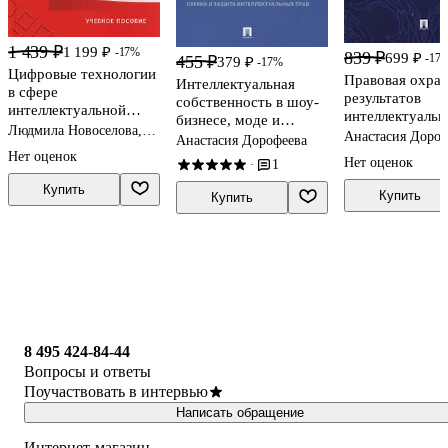
1 439 ₽
1 199 ₽
-17%
839 ₽
699 ₽
-17
455 ₽
379 ₽
-17%
Цифровые технологии
Правовая охра
Интеллектуальная
в сфере
результатов
собственность в шоу-
интеллектуальной
интеллектуальн
бизнесе, моде и
собственности:
Людмила Новоселова,
деятельности в 
Анастасия Дороф
спорте. Учебное
Анастасия Дорофеева
учебное пособие
Олег Полежаев
промышленност
пособие
Нет оценок
Нет оценок
1
·
Монография
Купить
Купить
Купить
8 495 424-84-44
Вопросы и ответы
Поучаствовать в интервью
Написать обращение
Интернет-магазин