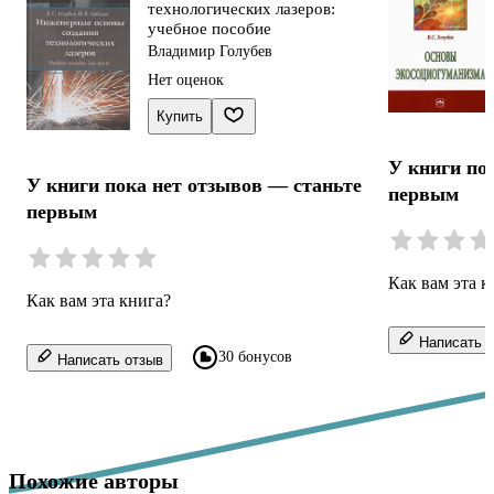
технологических лазеров:
учебное пособие
Владимир Голубев
Нет оценок
Купить
У книги по
У книги пока нет отзывов — станьте
первым
первым
Как вам эта к
Как вам эта книга?
Написать о
30 бонусов
Написать отзыв
Похожие авторы