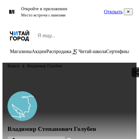
Откройте в приложении
Открыть
Место встречи с книгами
Магазины
Акции
Распродажа
Читай-школа
Сертификаты
П
Книги
Владимир Голубев
Владимир Степанович Голубев