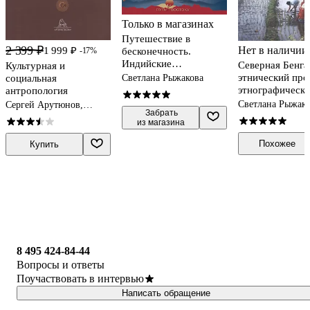
Только в магазинах
Путешествие в
2 399 ₽
Нет в наличии
1 999 ₽
бесконечность.
-17%
Индийские
Северная Бенга
Культурная и
этнографические
этнический про
Светлана Рыжакова
социальная
этюды
этнографическа
антропология
картина восточ
Светлана Рыжак
Сергей Арутюнов,
 Забрать

пригималайски
Светлана Рыжакова
из магазина
областей Инди
Похожее
Купить
8 495 424-84-44
Вопросы и ответы
Поучаствовать в интервью
Написать обращение