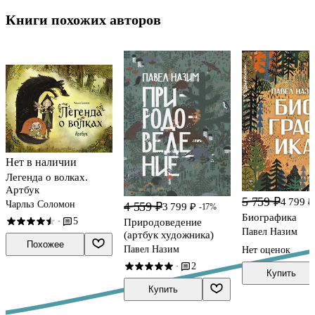
Книги похожих авторов
Нет в наличии
Легенда о волках.
Артбук
5 759 ₽
4 799 ₽
Чарльз Соломон
4 559 ₽
3 799 ₽
-17%
Биографика
5
·
Природоведение
Павел Назим
(артбук художника)
Похожее
Павел Назим
Нет оценок
2
·
Купить
Купить