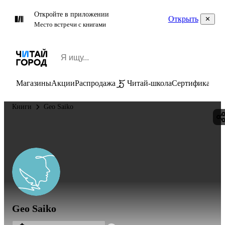
Откройте в приложении
Открыть
Место встречи с книгами
Магазины
Акции
Распродажа
Читай-школа
Сертификаты
П
Книги
Geo Saiko
Geo Saiko